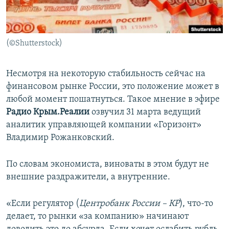
ПРИСОЕДИНЯЙТЕСЬ!
ПОБЕДИТЕЛЕЙ НЕ СУДЯТ?
КРЫМ.НЕПОКОРЕННЫЙ
(©Shutterstock)
ELIFBE
УКРАИНСКАЯ ПРОБЛЕМА КРЫМА
Несмотря на некоторую стабильность сейчас на
Все сайты RFE/RL
финансовом рынке России, это положение может в
любой момент пошатнуться. Такое мнение в эфире
Радио Крым.Реалии
озвучил 31 марта ведущий
аналитик управляющей компании «Горизонт»
Владимир Рожанковский.
По словам экономиста, виноваты в этом будут не
внешние раздражители, а внутренние.
«Если регулятор (
Центробанк России – КР
), что-то
делает, то рынки «за компанию» начинают