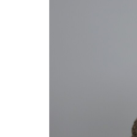
ПОБЕДИТЕЛЕЙ НЕ СУДЯТ?
КРЫМ.НЕПОКОРЕННЫЙ
ELIFBE
УКРАИНСКАЯ ПРОБЛЕМА КРЫМА