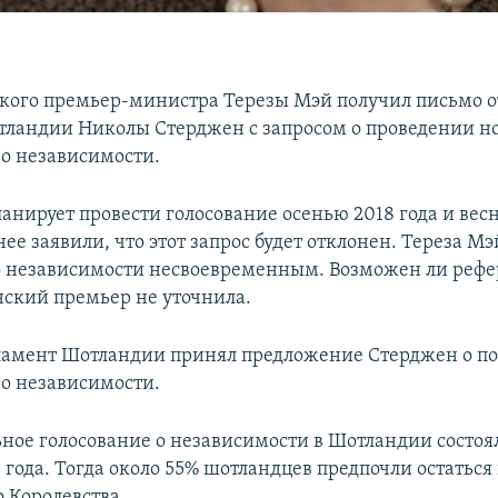
кого премьер-министра Терезы Мэй получил письмо о
ландии Николы Стерджен с запросом о проведении н
о независимости.
нирует провести голосование осенью 2018 года и весн
ее заявили, что этот запрос будет отклонен. Тереза Мэ
о независимости несвоевременным. Возможен ли реф
нский премьер не уточнила.
ламент Шотландии принял предложение Стерджен о п
о независимости.
ное голосование о независимости в Шотландии состоял
 года. Тогда около 55% шотландцев предпочли остаться 
 Королевства.