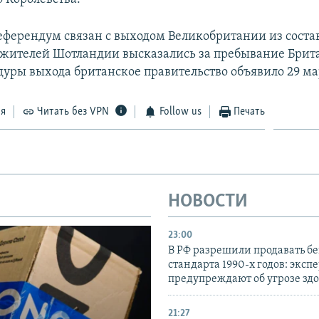
ерендум связан с выходом Великобритании из состав
жителей Шотландии высказались за пребывание Брита
дуры выхода британское правительство объявило 29 ма
ся
Читать без VPN
Follow us
Печать
НОВОСТИ
23:00
В РФ разрешили продавать б
стандарта 1990-х годов: эксп
предупреждают об угрозе зд
21:27