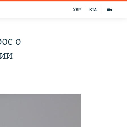
УКР
КТА
ос о
дии