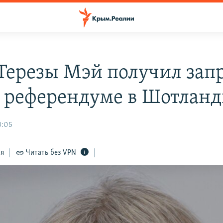
Терезы Мэй получил запр
 референдуме в Шотлан
3:05
ся
Читать без VPN