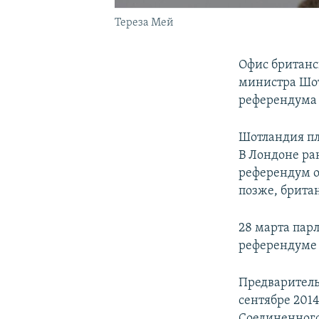
Тереза Мей
Офис британс
министра Шот
референдума 
Шотландия пла
В Лондоне ран
референдум 
позже, брита
28 марта пар
референдуме 
Предваритель
сентябре 2014
Соединенного