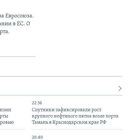
а Евросоюза.
нии в ЕС. О
рта.
22:36
ензин
Спутники зафиксировали рост
ерты
крупного нефтяного пятна возле порта
оровью
Тамань в Краснодарском крае РФ
20:40