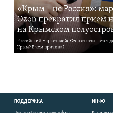
«Крым – не Россия»: ма
Ozon прекратил прием н
на Крымском полуостро
Российский маркетплейс Ozon отказывается до
Крым? В чем причина?
ПОДДЕРЖКА
ИНФО
Українською
Присылайте свои видео и фото
Крым.Реали