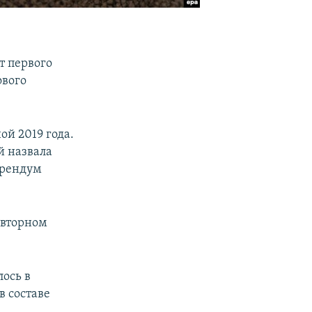
т первого
ового
ой 2019 года.
й назвала
ерендум
овторном
ось в
в составе