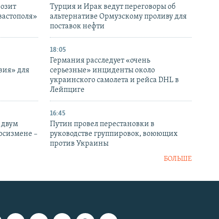
розит
Турция и Ирак ведут переговоры об
вастополя»
альтернативе Ормузскому проливу для
поставок нефти
18:05
Германия расследует «очень
вия» для
серьезные» инциденты около
украинского самолета и рейса DHL в
Лейпциге
16:45
 двум
Путин провел перестановки в
госизмене –
руководстве группировок, воюющих
против Украины
БОЛЬШЕ