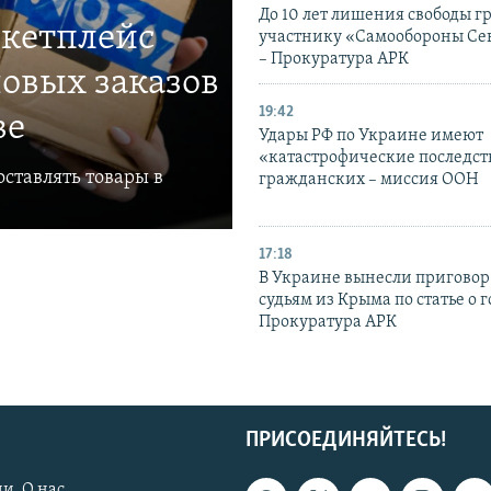
До 10 лет лишения свободы г
ркетплейс
участнику «Самообороны Се
– Прокуратура АРК
овых заказов
19:42
ве
Удары РФ по Украине имеют
«катастрофические последст
ставлять товары в
гражданских – миссия ООН
17:18
В Украине вынесли приговор
судьям из Крыма по статье о 
Прокуратура АРК
ПРИСОЕДИНЯЙТЕСЬ!
и. О нас