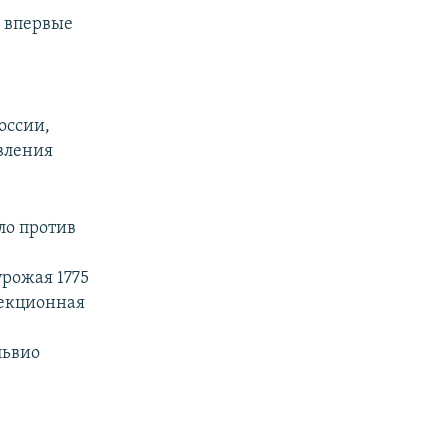
у впервые
оссии,
авления
ло против
урожая 1775
лекционная
львио
.