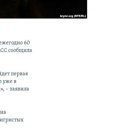
ежегодно 60
АСС сообщила
йдет первая
о уже в
, – заявила
 на
 игристых