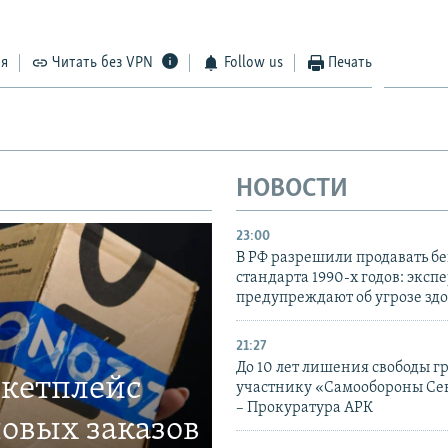
ся
Читать без VPN
Follow us
Печать
НОВОСТИ
23:00
В РФ разрешили продавать б
стандарта 1990-х годов: эксп
предупреждают об угрозе зд
21:27
До 10 лет лишения свободы г
ркетплейс
участнику «Самообороны Се
– Прокуратура АРК
овых заказов