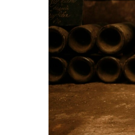
ПОБЕДИТЕЛЕЙ НЕ СУДЯТ?
КРЫМ.НЕПОКОРЕННЫЙ
ELIFBE
УКРАИНСКАЯ ПРОБЛЕМА КРЫМА