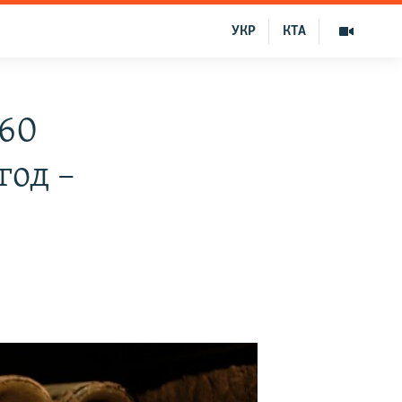
УКР
КТА
 60
год –