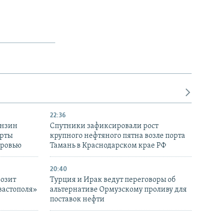
22:36
ензин
Спутники зафиксировали рост
ерты
крупного нефтяного пятна возле порта
оровью
Тамань в Краснодарском крае РФ
20:40
розит
Турция и Ирак ведут переговоры об
вастополя»
альтернативе Ормузскому проливу для
поставок нефти