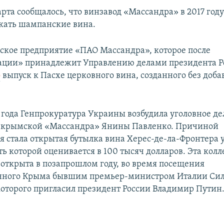
рта сообщалось, что винзавод «Массандра» в 2017 год
кать шампанские вина.
кое предприятие «ПАО Массандра», которое после
ции» принадлежит Управлению делами президента Р
о
выпуск к Пасхе церковного вина, созданного без доб
6 года Генпрокуратура Украины возбудила уголовное де
я крымской «Массандра» Янины Павленко. Причиной
я стала открытая бутылка вина Херес-де-ла-Фронтера 
ть которой оценивается в 100 тысяч долларов. Эта кол
 открыта в позапрошлом году, во время посещения
нного Крыма бывшим премьер-министром Италии Си
которого пригласил президент России Владимир Путин