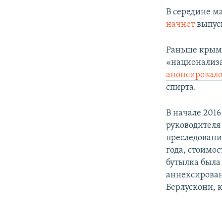
В середине ма
начнет
выпус
Раньше крымс
«национализа
анонсировал
спирта.
В начале 201
руководител
преследовани
года, стоимос
бутылка была
аннексирова
Берлускони, 