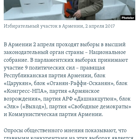
ПРИСОЕДИНЯЙТЕСЬ!
ПОБЕДИТЕЛЕЙ НЕ СУДЯТ?
КРЫМ.НЕПОКОРЕННЫЙ
Избирательный участок в Армении, 2 апреля 2017
ELIFBE
УКРАИНСКАЯ ПРОБЛЕМА КРЫМА
В Армении 2 апреля проходят выборы в высший
Все сайты RFE/RL
законодательный орган страны – Национальное
собрание. В парламентских выборах принимают
участие 9 политических сил – правящая
Республиканская партия Армении, блок
«Царукян», блок «Оганян-Раффи-Осканян», блок
«Конгресс-НПА», партия «Армянское
возрождения», партия АРФ «Дашнакцутюн», блок
«Элк» («Выход»), партия «Свободные демократы»
и Коммунистическая партия Армении.
Опросы общественного мнения показывают, что
главными конкурентами на этих выборах является