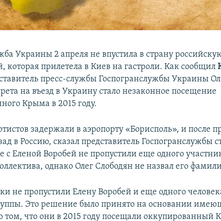
жба Украины 2 апреля не впустила в страну российску
, которая прилетела в Киев на гастроли. Как сообщил
дставитель пресс-службы Госпогранслужбы Украины Ол
рета на въезд в Украину стало незаконное посещение
ного Крыма в 2015 году.
ртистов задержали в аэропорту «Борисполь», и после п
ад в Россию, сказал представитель Госпогранслужбы с
те с Еленой Воробей не пропустили еще одного участни
оллектива, однако Олег Слободян не назвал его фамил
и не пропустили Елену Воробей и еще одного человека
руппы. Это решение было принято на основании имею
 том, что они в 2015 году посещали оккупированный 