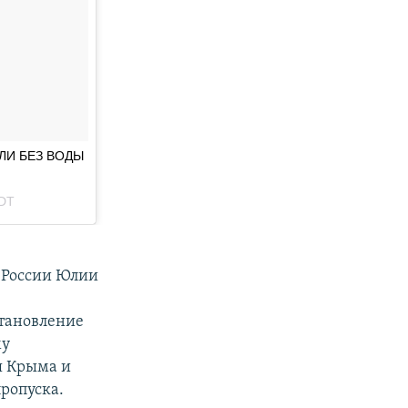
т России Юлии
становление
му
я Крыма и
ропуска.