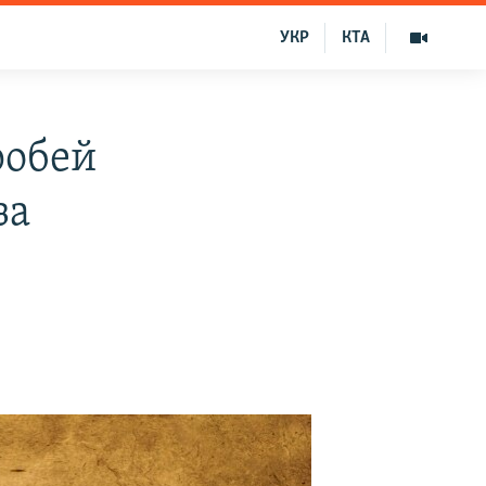
УКР
КТА
робей
за