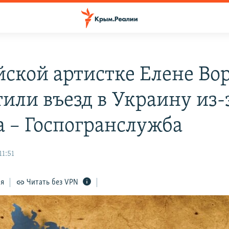
йской артистке Елене Во
тили въезд в Украину из-
 – Госпогранслужба
11:51
ся
Читать без VPN