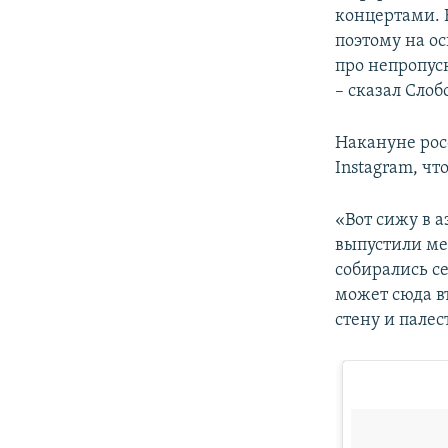
концертами. 
поэтому на о
про непропус
– сказал Слоб
Накануне рос
Instagram, чт
«Вот сижу в а
выпустили ме
собирались с
может сюда в
стену и пале