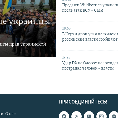
Продажи Wildberries упали н
после атак ВСУ – СМИ
где украинцы
18:53
В Керчи дрон упал на жилой 
российские власти сообщают
щиты прав украинской
17:28
Удар РФ по Одессе: поврежде
пострадал человек – власти
ПРИСОЕДИНЯЙТЕСЬ!
и. О нас