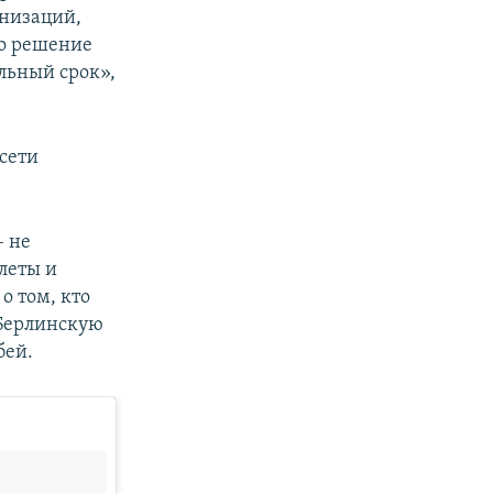
низаций,
то решение
льный срок»,
сети
– не
леты и
о том, кто
 Берлинскую
бей.