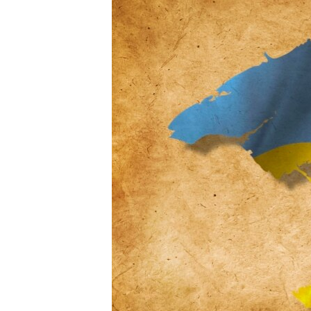
ПОБЕДИТЕЛЕЙ НЕ СУДЯТ?
КРЫМ.НЕПОКОРЕННЫЙ
ELIFBE
УКРАИНСКАЯ ПРОБЛЕМА КРЫМА