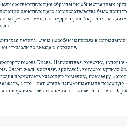
Были соответствующие обращения общественных орга
сновании действующего законодательства было приня
к и запрет им въезда на территорию Украины на длите
одян.
сийская певица Елена Воробей написала в социальной 
о ей отказали во въезде в Украину.
эропорту города Киева. Неприятная, конечно, история 
ня. Очень жаль киевлян, зрителей, которые купили би
егодня посмотреть классную комедию, премьеру. Закон 
ъезжать, а кто – нет, очень напоминает мне позорную
стино-израильские отношения», – отметила Елена Воро