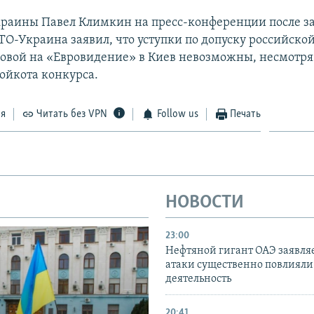
раины Павел Климкин на пресс-конференции после з
О-Украина заявил, что уступки по допуску российско
вой на «Евровидение» в Киев невозможны, несмотря
бойкота конкурса.
ся
Читать без VPN
Follow us
Печать
НОВОСТИ
23:00
Нефтяной гигант ОАЭ заявляе
атаки существенно повлияли 
деятельность
20:41