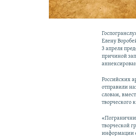
Госпогранслу
Елену Воробей
3 апреля пре
причиной зап
аннексирован
Российских а
отправили наз
словам, вмес
творческого к
«Пограничник
творческой г
информации о