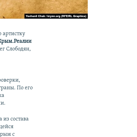
ю артистку
Крым.Реалии
ег Слободян,
роверки,
траны. По его
ка
ии.
 из состава
щейся
Крым с