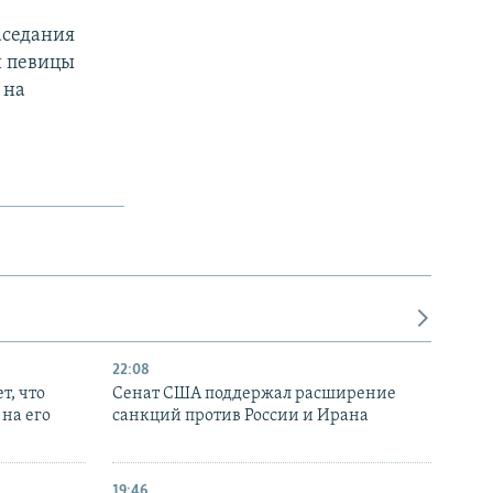
аседания
й певицы
 на
22:08
т, что
Сенат США поддержал расширение
на его
санкций против России и Ирана
19:46