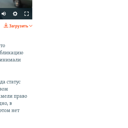
Загрузить
SHARE
что
публикацию
принимали
да статус
px
width
овом
имели право
но, в
этом нет