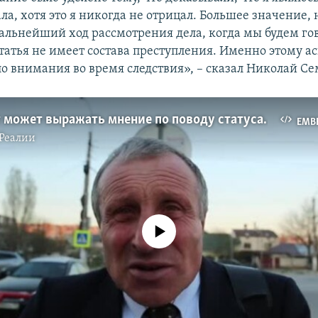
ла, хотя это я никогда не отрицал. Большее значение, 
дальнейший ход рассмотрения дела, когда мы будем гов
статья не имеет состава преступления. Именно этому а
ло внимания во время следствия», – сказал Николай Се
Журналист может выражать мнение по поводу статуса Крыма – Семена (видео)
EMB
Реалии
No media source currently available