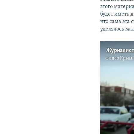
этого материа
будет иметь 
что сама эта 
уделялось ма
видео
Крым.