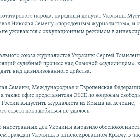
отатарского народа, народный депутат Украины Мус
вал Николая Семену «порядочным журналистом», и о
 «не уживаются с оккупационным режимом в аннекси
ального союза журналистов Украины Сергей Томилен
оящий судебный процесс над Семеной «судилищем», 
дать вид цивилизованного действа.
лая Семены, Международная и Европейская Федераци
 а также офис представителя ОБСЕ по вопросам свободы
 России выпустить журналиста из Крыма на лечение,
о ответа пока добиться не удалось.
 иностранных дел Украины выразило обеспокоенност
ем граждан Украины в аннексированном Крыму, в час