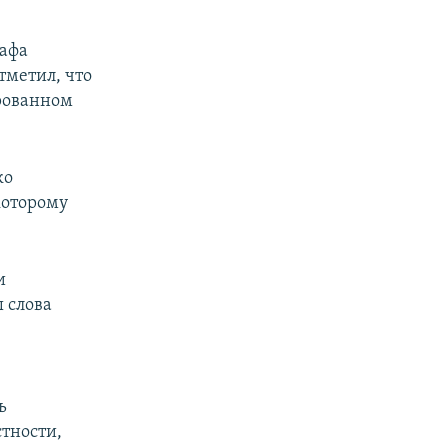
тафа
тметил, что
рованном
ко
которому
и
 слова
ь
тности,