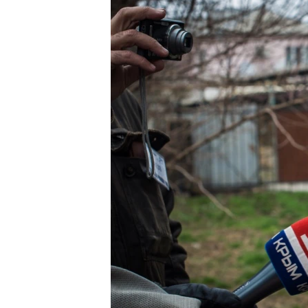
ПОБЕДИТЕЛЕЙ НЕ СУДЯТ?
КРЫМ.НЕПОКОРЕННЫЙ
ELIFBE
УКРАИНСКАЯ ПРОБЛЕМА КРЫМА