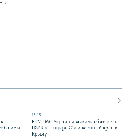
его.
15:15
 в
В ГУР МО Украины заявили об атаке на
огибшие и
ПЗРК «Панцирь-С1» и военный кран в
Крыму