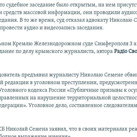
что судебное заседание было открытым, на нем присут
и средств массовой информации, они проводили аудио
едания. В то же время, суд отказал адвокату Николаю 
провести аудио и видеозапись заседания.
ьном Кремлю Железнодорожном суде Симферополя 3 а
едание по делу крымского журналиста, автора
Радіо Св
едователь предъявил журналисту Николаю Семене обви
й редакции в уголовном преступлении, предусмотренн
. Уголовного кодекса России «Публичные призывы к о
правленных на нарушение территориальной целостно
дерации». Уголовное дело, составленное следователям
СБ Николай Семена заявил, что в своих материалах ре
ободное выражение мнения».