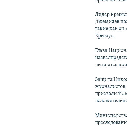
Лидер крымск
Джемилев наз
такие как он
Крыму».
Глава Национ
назвалпредст
пытаются при
Защита Нико
журналистов,
призвали ФСБ
положительног
Министерство
преследовани