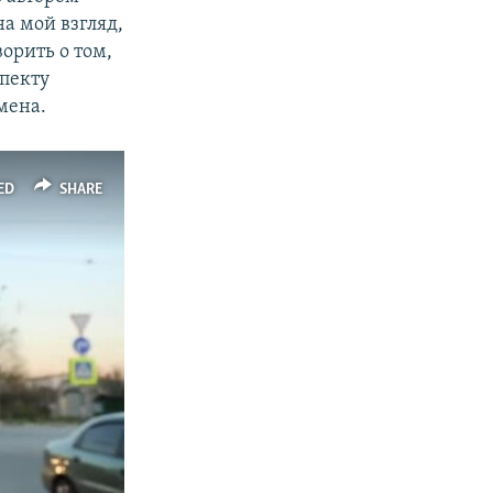
на мой взгляд,
орить о том,
спекту
мена.
ED
SHARE