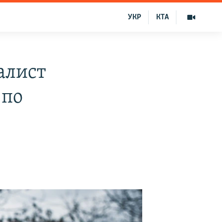
УКР
КТА
алист
 по