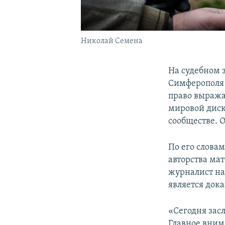
Николай Семена
На судебном 
Симферополя 
право выража
мировой диску
сообществе. 
По его слова
авторства мат
журналист на 
является док
«Сегодня зас
Главное внима