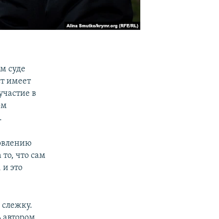
м суде
т имеет
участие в
ом
.
новлению
то, что сам
 и это
 слежку.
ь автором