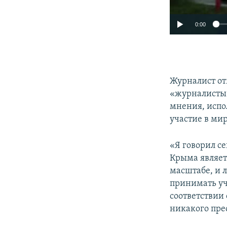
0:00
Журналист от
«журналисты 
мнения, испо
участие в ми
«Я говорил се
Крыма являет
масштабе, и 
принимать уч
соответствии
никакого пре