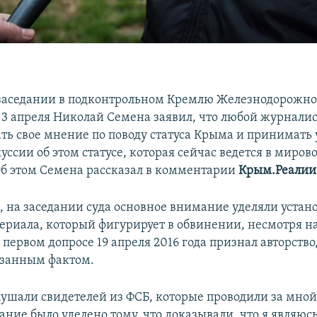
заседании в подконтрольном Кремлю Железнодорожно
3 апреля Николай Семена заявил, что любой журналис
ть свое мнение по поводу статуса Крыма и принимать 
ссии об этом статусе, которая сейчас ведется в миров
Об этом Семена рассказал в комментарии
Крым.Реалии
м, на заседании суда основное внимание уделяли уста
ериала, который фигурирует в обвинении, несмотря на 
первом допросе 19 апреля 2016 года признал авторство,
азанным фактом.
лушали свидетелей из ФСБ, которые проводили за мной
ние было уделено тому, что доказывали, что я являюс