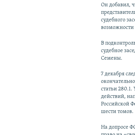
Он добавил, 
представител
судебного зас
возможности 
В подконтрол
судебное зас
Семены.
7 декабря сл
окончательно
статьи 280.1
действий, на
Российской Фе
шести томов.
На допросе Ф
право на «св