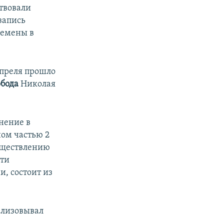
ствовали
запись
Семены в
преля прошло
обода
Николая
нение в
ом частью 2
существлению
сти
и, состоит из
ализовывал