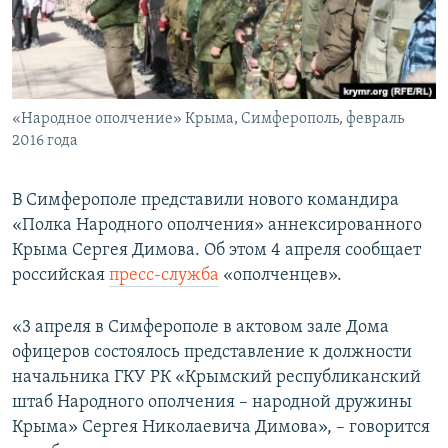
ПРИСОЕДИНЯЙТЕСЬ!
ПОБЕДИТЕЛЕЙ НЕ СУДЯТ?
КРЫМ.НЕПОКОРЕННЫЙ
ELIFBE
«Народное ополчение» Крыма, Симферополь, февраль
УКРАИНСКАЯ ПРОБЛЕМА КРЫМА
2016 года
Все сайты RFE/RL
В Симферополе представили нового командира
«Полка Народного ополчения» аннексированного
Крыма Сергея Димова. Об этом 4 апреля сообщает
российская
пресс-служба
«ополченцев».
«3 апреля в Симферополе в актовом зале Дома
офицеров состоялось представление к должности
начальника ГКУ РК «Крымский республиканский
штаб Народного ополчения – народной дружины
Крыма» Сергея Николаевича Димова», – говорится