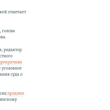
жей отмечает
, голова
ова.
в, редактор
стного
прекратили
е уголовное
ания суда о
есяц
продлил
тинскому