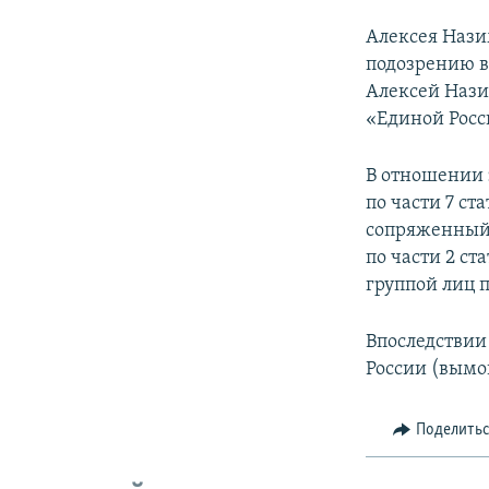
Алексея Нази
подозрению в
Алексей Нази
«Единой Росс
В отношении 
по части 7 ст
сопряженный 
по части 2 с
группой лиц 
Впоследствии
России (вымог
Поделить