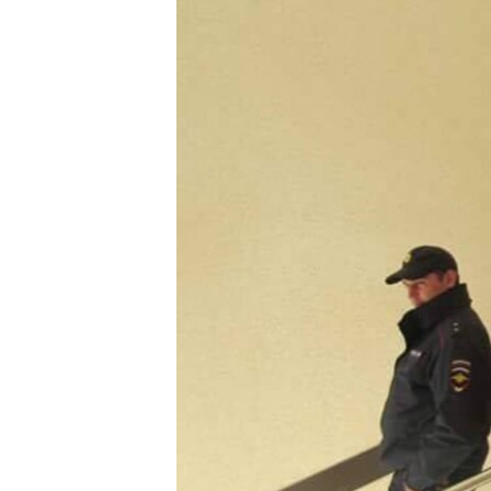
ПОБЕДИТЕЛЕЙ НЕ СУДЯТ?
КРЫМ.НЕПОКОРЕННЫЙ
ELIFBE
УКРАИНСКАЯ ПРОБЛЕМА КРЫМА