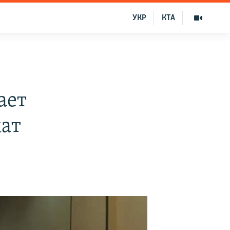
УКР
КТА
ает
кат