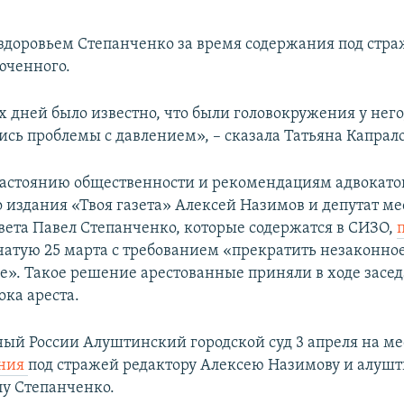
здоровьем Степанченко за время содержания под стра
юченного.
 дней было известно, что были головокружения у него
ись проблемы с давлением», – сказала Татьяна Капрал
 настоянию общественности и рекомендациям адвокато
 издания «Твоя газета» Алексей Назимов и депутат ме
овета Павел Степанченко, которые содержатся в СИЗО,
ачатую 25 марта с требованием «прекратить незаконно
е». Такое решение арестованные приняли в ходе засед
ока ареста.
ый России Алуштинский городской суд 3 апреля на м
ания
под стражей редактору Алексею Назимову и алуш
лу Степанченко.