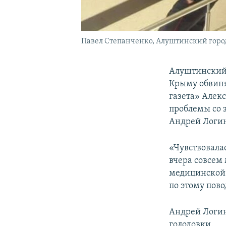
Павел Степанченко, Алуштинский город
Алуштинский 
Крыму обвиня
газета» Алек
проблемы со 
Андрей Логин
«Чувствовала
вчера совсем
медицинской 
по этому пово
Андрей Логин
голодовки.