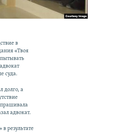
ствие в
дания «Твоя
спытывать
адвокат
е суда.
 долго, а
утствие
 опрашивала
азал адвокат.
 в результате