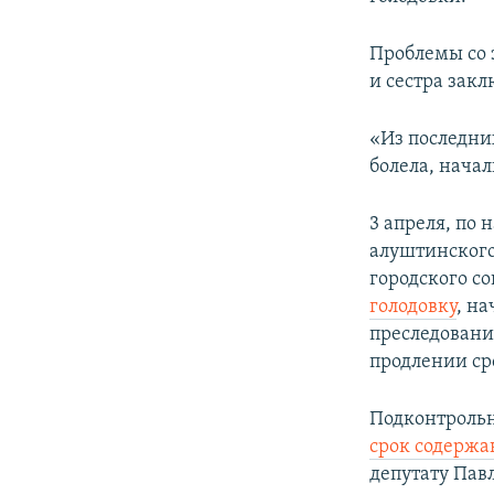
Проблемы со 
и сестра закл
«Из последних
болела, начал
3 апреля, по
алуштинского
городского с
голодовку
, н
преследовани
продлении ср
Подконтрольн
срок содерж
депутату Пав