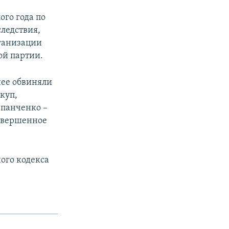
ого года по
ледствия,
ганизации
ой партии.
нее обвиняли
куп,
епанченко –
совершенное
ого кодекса