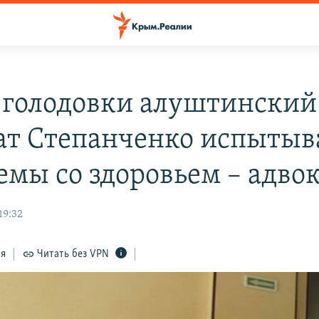
 голодовки алуштинский
ат Степанченко испытыв
емы со здоровьем – адво
19:32
ся
Читать без VPN