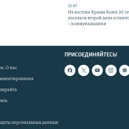
12:47
На востоке Крыма более 30 се
поселков второй день остаютс
– коммунальщики
ПРИСОЕДИНЯЙТЕСЬ!
и. О нас
омментирования
опирайта
вязь
ащиты персональных данных