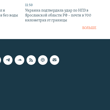
11:50
л и
Украина подтвердила удар по НПЗ в
я без воды
Ярославской области РФ – почти в 700
километрах от границы
БОЛЬШЕ