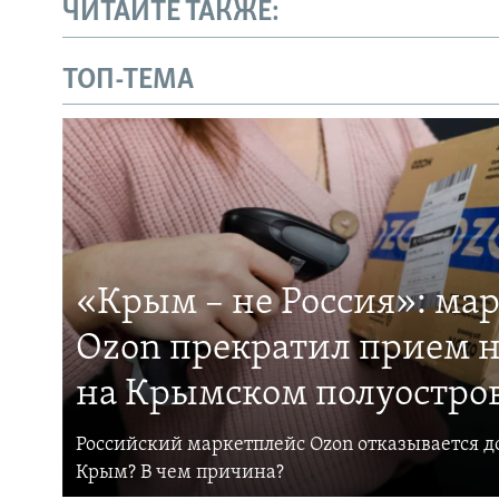
ЧИТАЙТЕ ТАКЖЕ:
ТОП-ТЕМА
«Крым – не Россия»: ма
Ozon прекратил прием н
на Крымском полуостро
Российский маркетплейс Ozon отказывается до
Крым? В чем причина?