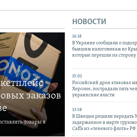
НОВОСТИ
16:18
В Украине сообщили о подоз
бывшим налоговикам из Кры
которые перешли на сторону
15:02
ркетплейс
Российский дрон атаковал м
Херсоне, пострадали пять чел
овых заказов
украинские власти
ве
13:58
В Швеции решили передать 
ставлять товары в
задержанное в марте грузово
Caffa из «теневого флота» РФ