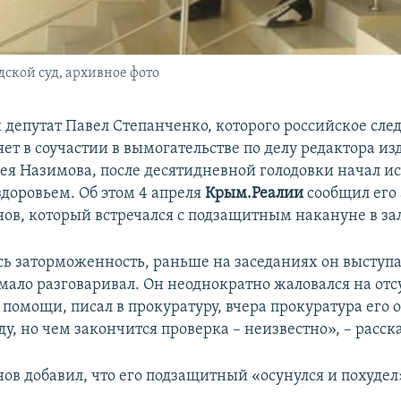
ской суд, архивное фото
депутат Павел Степанченко, которого российское след
ет в соучастии в вымогательстве по делу редактора из
сея Назимова, после десятидневной голодовки начал и
здоровьем. Об этом 4 апреля
Крым.Реалии
сообщил его 
ов, который встречался с подзащитным накануне в зал
сь заторможенность, раньше на заседаниях он выступал
 мало разговаривал. Он неоднократно жаловался на отс
помощи, писал в прокуратуру, вчера прокуратура его
ду, но чем закончится проверка – неизвестно», – расск
ов добавил, что его подзащитный «осунулся и похудел»