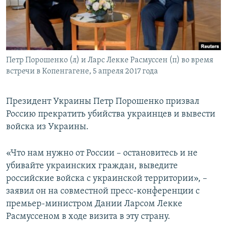
ПРИСОЕДИНЯЙТЕСЬ!
ПОБЕДИТЕЛЕЙ НЕ СУДЯТ?
КРЫМ.НЕПОКОРЕННЫЙ
ELIFBE
Петр Порошенко (л) и Ларс Лекке Расмуссен (п) во время
УКРАИНСКАЯ ПРОБЛЕМА КРЫМА
встречи в Копенгагене, 5 апреля 2017 года
Все сайты RFE/RL
Президент Украины Петр Порошенко призвал
Россию прекратить убийства украинцев и вывести
войска из Украины.
«Что нам нужно от России – остановитесь и не
убивайте украинских граждан, выведите
российские войска с украинской территории», –
заявил он на совместной пресс-конференции с
премьер-министром Дании Ларсом Лекке
Расмуссеном в ходе визита в эту страну.