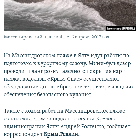
ПРИСОЕДИНЯЙТЕСЬ!
ПОБЕДИТЕЛЕЙ НЕ СУДЯТ?
КРЫМ.НЕПОКОРЕННЫЙ
ELIFBE
Массандровский пляж в Ялте, 6 апреля 2017 год
УКРАИНСКАЯ ПРОБЛЕМА КРЫМА
Все сайты RFE/RL
На Массандровском пляже в Ялте идут работы по
подготовке к курортному сезону. Мини-бульдозер
проводит планировку галечного покрытия карт
пляжа, водолазы «Крым-Спас» осуществляют
обследование дна прибрежной территории в целях
обеспечения безопасного купания.
Также с ходом работ на Массандровском пляже
ознакомился глава подконтрольной Кремлю
администрации Ялты Андрей Ростенко, сообщает
корреспондент
Крым.Реалии.