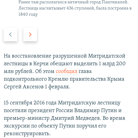
Ранее там располагался античный город Пантикапей.
Лестница насчитывает 436 ступеней, была построена в
1840 году
П
С
р
л
е
е
д
д
На восстановление разрушенной Митридатской
ы
у
лестницы в Керчи обещают выделить 1 млрд 200
д
ю
млн рублей. Об этом
сообщил
глава
у
щ
подконтрольного Кремлю правительства Крыма
щ
и
Сергей Аксенов 1 февраля.
и
й
й
с
15 сентября 2016 года Митридатскую лестницу
с
л
посетили президент России Владимир Путин и
л
а
премьер-министр Дмитрий Медведев. Во время
а
й
экскурсии по объекту Путин поручил его
й
д
реконструировать.