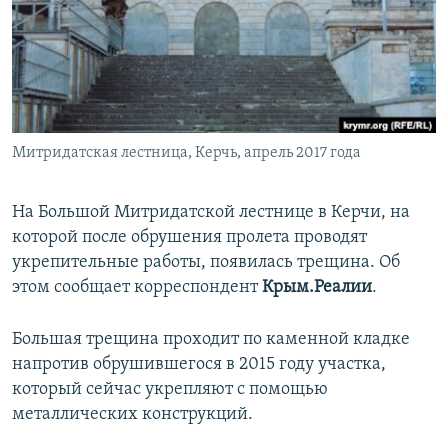
ПРИСОЕДИНЯЙТЕСЬ!
ПОБЕДИТЕЛЕЙ НЕ СУДЯТ?
КРЫМ.НЕПОКОРЕННЫЙ
ELIFBE
УКРАИНСКАЯ ПРОБЛЕМА КРЫМА
Все сайты RFE/RL
Митридатская лестница, Керчь, апрель 2017 года
На Большой Митридатской лестнице в Керчи, на
которой после обрушения пролета проводят
укрепительные работы, появилась трещина. Об
этом сообщает корреспондент
Крым.Реалии
.
Большая трещина проходит по каменной кладке
напротив обрушившегося в 2015 году участка,
который сейчас укрепляют с помощью
металлических конструкций.