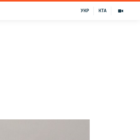
УКР
КТА