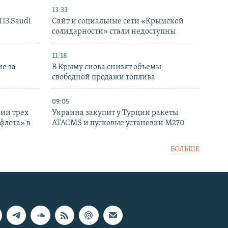
13:33
НПЗ Saudi
Сайт и социальные сети «Крымской
солидарности» стали недоступны
11:18
е за
В Крыму снова снизят объемы
свободной продажи топлива
09:05
нии трех
Украина закупит у Турции ракеты
флота» в
ATACMS и пусковые установки M270
БОЛЬШЕ