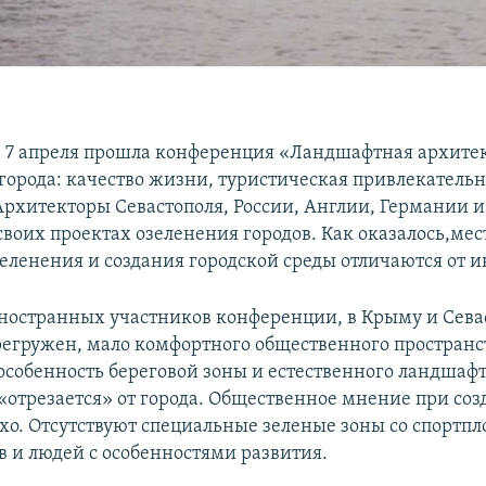
е 7 апреля прошла конференция «Ландшафтная архите
города: качество жизни, туристическая привлекательн
 Архитекторы Севастополя, России, Англии, Германии 
своих проектах озеленения городов. Как оказалось,ме
еленения и создания городской среды отличаются от 
остранных участников конференции, в Крыму и Сева
егружен, мало комфортного общественного пространст
 особенность береговой зоны и естественного ландшаф
«отрезается» от города. Общественное мнение при со
охо. Отсутствуют специальные зеленые зоны со спорт
в и людей с особенностями развития.