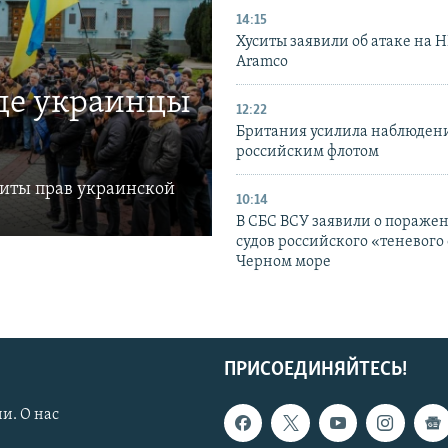
14:15
Хуситы заявили об атаке на 
Aramco
где украинцы
12:22
Британия усилила наблюдени
российским флотом
щиты прав украинской
10:14
В СБС ВСУ заявили о пораже
судов российского «теневого 
Черном море
ПРИСОЕДИНЯЙТЕСЬ!
и. О нас