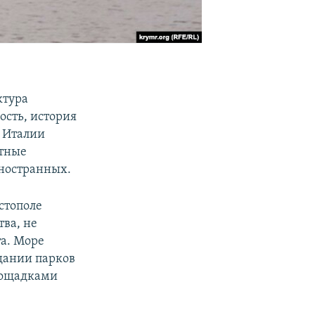
ктура
ость, история
и Италии
стные
иностранных.
стополе
ва, не
та. Море
здании парков
площадками