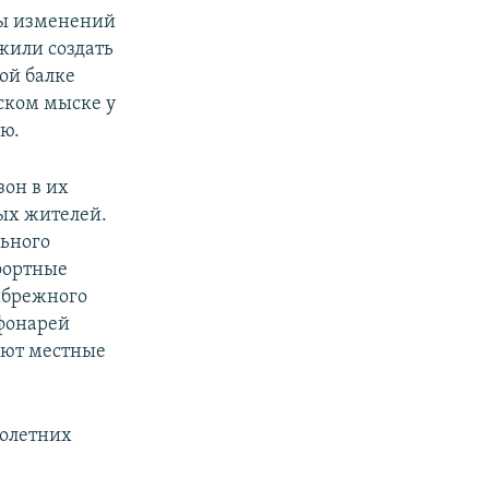
ты изменений
жили создать
ой балке
ском мыске у
ю.
зон в их
ых жителей.
льного
фортные
ибрежного
 фонарей
ают местные
голетних