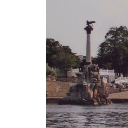
ПОБЕДИТЕЛЕЙ НЕ СУДЯТ?
КРЫМ.НЕПОКОРЕННЫЙ
ELIFBE
УКРАИНСКАЯ ПРОБЛЕМА КРЫМА