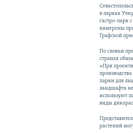
Севастопольс
в парках Учк
гастро-парк 
намерены про
Графской при
По словам пр
странах обяз
«При проекти
производства
парки для л
ландшафта не
используют п
виды дикорас
Представител
растений мог