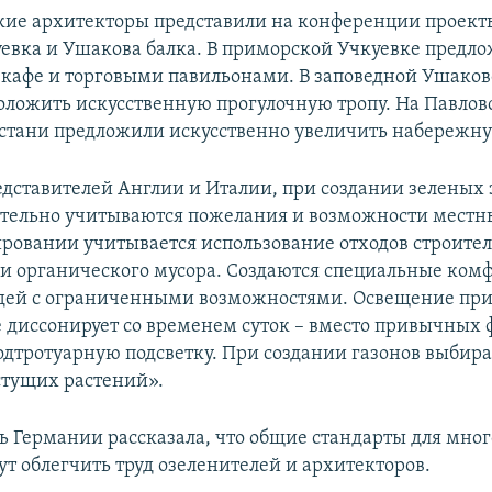
кие архитекторы представили на конференции проек
уевка и Ушакова балка. В приморской Учкуевке предло
с кафе и торговыми павильонами. В заповедной Ушаков
ложить искусственную прогулочную тропу. На Павлов
стани предложили искусственно увеличить набережну
едставителей Англии и Италии, при создании зеленых 
ательно учитываются пожелания и возможности местн
ровании учитывается использование отходов строите
 и органического мусора. Создаются специальные ком
юдей с ограниченными возможностями. Освещение пр
 диссонирует со временем суток – вместо привычных
одтротуарную подсветку. При создании газонов выбир
тущих растений».
ь Германии рассказала, что общие стандарты для мно
ут облегчить труд озеленителей и архитекторов.