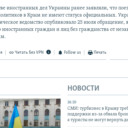
ве иностранных дел Украины ранее заявляли, что пое
олитиков в Крым не имеют статуса официальных. Укр
ческое ведомство опубликовало 25 июля обращение, 
о иностранных граждан и лиц без гражданства от нез
ым.
ся
Читать без VPN
Follow us
Печать
НОВОСТИ
16:10
СМИ: турбизнес в Крыму тре
поддержки из-за обвала бро
а туристы не могут вернуть д