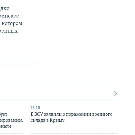
здки
аинское
в котором
аконных
15:10
бует
В ВСУ заявили о поражении военного
нирований,
склада в Крыму
еньги