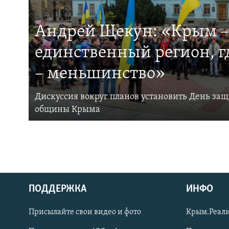
Андрей Щекун: «Крым –
единственный регион, 
– меньшинство»
Дискуссия вокруг планов установить День за
общины Крыма
ПОДДЕРЖКА
ИНФО
Українською
Присылайте свои видео и фото
Крым.Реали
Qırımtatar