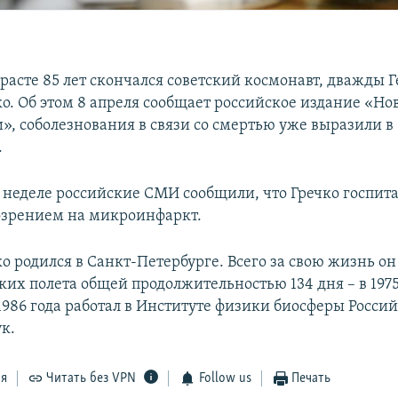
зрасте 85 лет скончался советский космонавт, дважды 
ко. Об этом 8 апреля сообщает российское издание «Но
», соболезнования в связи со смертью уже выразили в
.
й неделе российские СМИ сообщили, что Гречко госпит
озрением на микроинфаркт.
ко родился в Санкт-Петербурге. Всего за свою жизнь о
их полета общей продолжительностью 134 дня – в 1975,
 1986 года работал в Институте физики биосферы Росси
к.
ся
Читать без VPN
Follow us
Печать