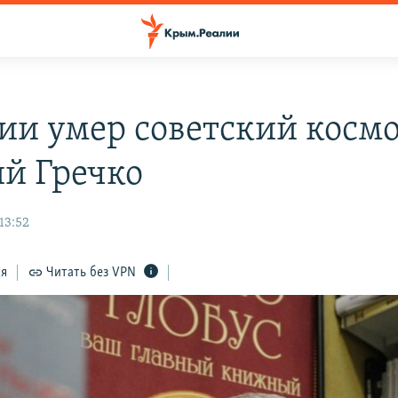
сии умер советский косм
ий Гречко
13:52
ся
Читать без VPN