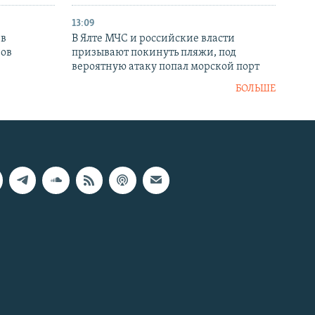
13:09
 в
В Ялте МЧС и российские власти
нов
призывают покинуть пляжи, под
вероятную атаку попал морской порт
БОЛЬШЕ