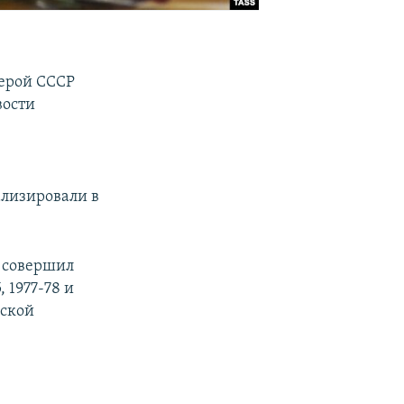
Герой СССР
вости
ализировали в
н совершил
 1977-78 и
йской