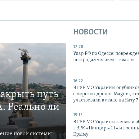
НОВОСТИ
17:28
Удар РФ по Одессе: поврежде
пострадал человек – власти
16:22
В ГУР МО Украины опублико
закрыть путь
с морских дронов Magura, ко
участвовали в атаке на Ялту 7
. Реально ли
15:15
В ГУР МО Украины заявили об
ПЗРК «Панцирь-С1» и военны
ление новой системы
Крыму