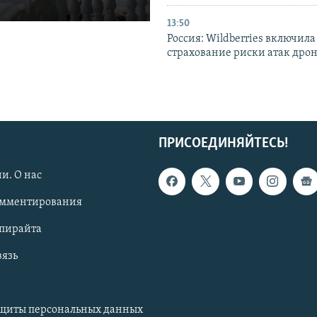
13:50
Россия: Wildberries включила
страхование риски атак дро
ПРИСОЕДИНЯЙТЕСЬ!
и. О нас
омментирования
опирайта
вязь
ащиты персональных данных