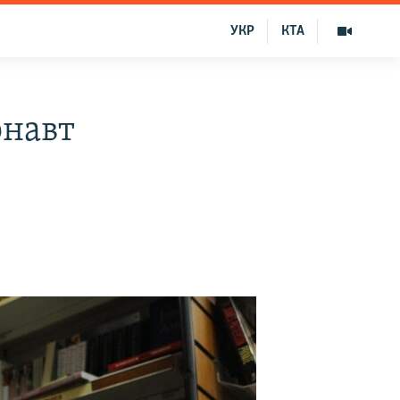
УКР
КТА
онавт