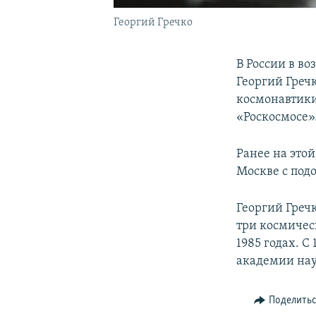
Георгий Гречко
В России в во
Георгий Греч
космонавтики
«Роскосмосе»
Ранее на это
Москве с под
Георгий Греч
три космическ
1985 годах. С
академии нау
Поделить