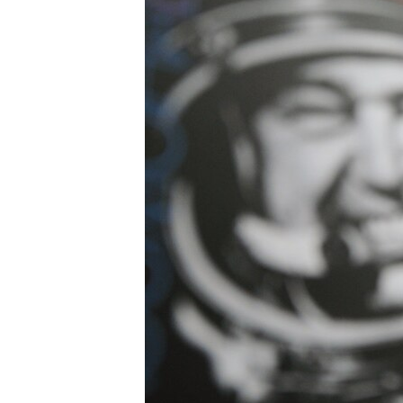
ПОБЕДИТЕЛЕЙ НЕ СУДЯТ?
КРЫМ.НЕПОКОРЕННЫЙ
ELIFBE
УКРАИНСКАЯ ПРОБЛЕМА КРЫМА