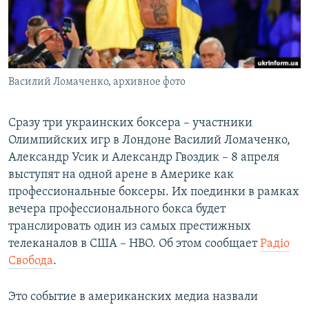
ПРИСОЕДИНЯЙТЕСЬ!
ПОБЕДИТЕЛЕЙ НЕ СУДЯТ?
КРЫМ.НЕПОКОРЕННЫЙ
ELIFBE
Василий Ломаченко, архивное фото
УКРАИНСКАЯ ПРОБЛЕМА КРЫМА
Все сайты RFE/RL
Сразу три украинских боксера – участники
Олимпийских игр в Лондоне Василий Ломаченко,
Александр Усик и Александр Гвоздик – 8 апреля
выступят на одной арене в Америке как
профессиональные боксеры. Их поединки в рамках
вечера профессионального бокса будет
транслировать один из самых престижных
телеканалов в США – HBO. Об этом сообщает
Радіо
Свобода
.
Это событие в американских медиа назвали