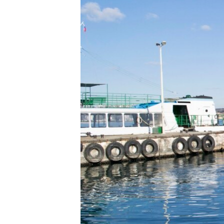
ПОБЕДИТЕЛЕЙ НЕ СУДЯТ?
КРЫМ.НЕПОКОРЕННЫЙ
ELIFBE
УКРАИНСКАЯ ПРОБЛЕМА КРЫМА