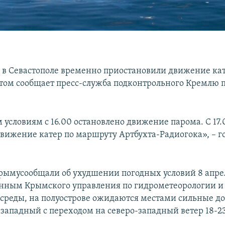
 в Севастополе временно приостановили движение кат
этом сообщает пресс-служба подконтрольного Кремлю 
 условиям с 16.00 остановлено движение парома. С 17.
вижение катер по маршруту Артбухта-Радиогока», – го
рымусообщали об ухудшении погодных условий 8 апре
анным Крымского управления по гидрометеорологии 
реды, на полуострове ожидаются местами сильные д
западный с переходом на северо-западный ветер 18-23