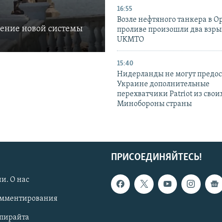
16:55
Возле нефтяного танкера в 
ление новой системы
проливе произошли два взры
UKMTO
15:40
Нидерланды не могут предос
Украине дополнительные
перехватчики Patriot из своих
Минобороны страны
ПРИСОЕДИНЯЙТЕСЬ!
и. О нас
омментирования
опирайта