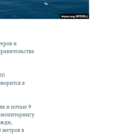
еров и
правительства
00
ворится в
ля и ночью 9
и мониторингу
ожди,
 метров в