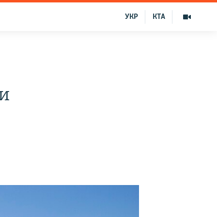
УКР
КТА
 и