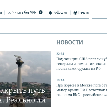
ся
Читать без VPN
Follow us
Печать
НОВОСТИ
22:54
Под санкции США попали ку
генералы и компании, связа
поставками оружия из РФ
18:44
При взрыве в Москве погиб г
закрыть путь
майор армии РФ Плохотнюк и
главкома ВКС – российские 
. Реально ли