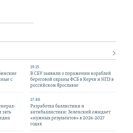
19:15
бинские
В СБУ заявили о поражении кораблей
нные с
береговой охраны ФСБ в Керчи и НПЗ в
российском Ярославле
17:40
енерал-
Разработка баллистики и
 зять
антибаллистики: Зеленский ожидает
медиа
«нужных результатов» в 2026-2027
годах