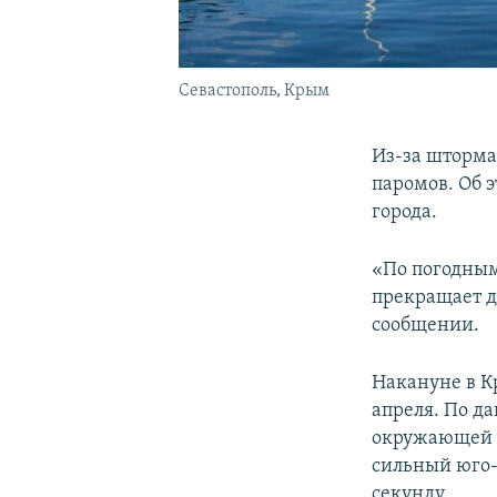
Севастополь, Крым
Из-за шторма
паромов. Об 
города.
«По погодным
прекращает д
сообщении.
Накануне в К
апреля. По д
окружающей с
сильный юго-
секунду.