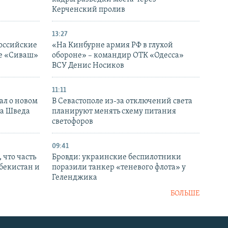
Керченский пролив
13:27
оссийские
«На Кинбурне армия РФ в глухой
ке «Сиваш»
обороне» – командир ОТК «Одесса»
ВСУ Денис Носиков
11:11
ал о новом
В Севастополе из-за отключений света
ка Шведа
планируют менять схему питания
светофоров
09:41
 что часть
Бровди: украинские беспилотники
збекистан и
поразили танкер «теневого флота» у
Геленджика
БОЛЬШЕ