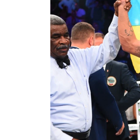
ПОБЕДИТЕЛЕЙ НЕ СУДЯТ?
КРЫМ.НЕПОКОРЕННЫЙ
ELIFBE
УКРАИНСКАЯ ПРОБЛЕМА КРЫМА