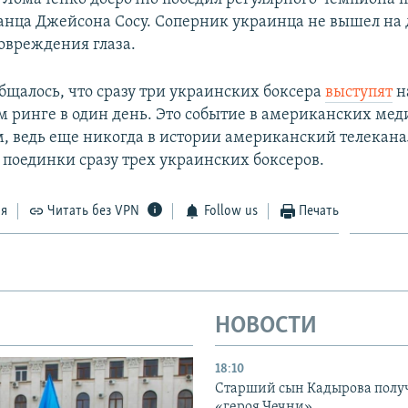
нца Джейсона Сосу. Соперник украинца не вышел на
повреждения глаза.
бщалось, что сразу три украинских боксера
выступят
н
 ринге в один день. Это событие в американских мед
, ведь еще никогда в истории американский телекана
 поединки сразу трех украинских боксеров.
ся
Читать без VPN
Follow us
Печать
НОВОСТИ
18:10
Старший сын Кадырова полу
«героя Чечни»