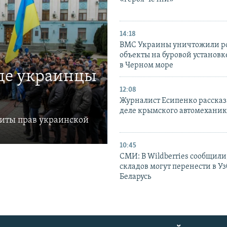
14:18
ВМС Украины уничтожили р
объекты на буровой установ
в Черном море
где украинцы
12:08
Журналист Есипенко рассказ
деле крымского автомехани
щиты прав украинской
10:45
СМИ: В Wildberries сообщили,
складов могут перенести в У
Беларусь