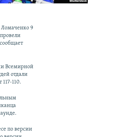
 Ломаченко 9
 провели
 сообщает
ии Всемирной
удей отдали
 117-110.
альным
иканца
раунде.
се по версии
о версии