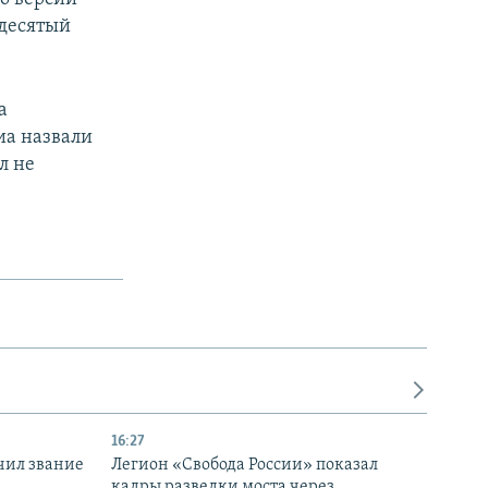
 десятый
а
иа назвали
л не
16:27
чил звание
Легион «Свобода России» показал
кадры разведки моста через