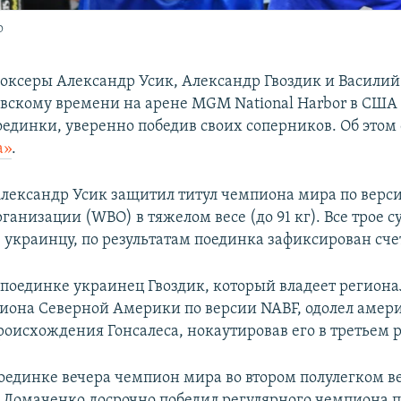
о
оксеры Александр Усик, Александр Гвоздик и Василий
евскому времени на арене MGM National Harbor в США
оединки, уверенно победив своих соперников. Об этом
а»
.
ександр Усик защитил титул чемпиона мира по верс
ганизации (WBO) в тяжелом весе (до 91 кг). Все трое с
украинцу, по результатам поединка зафиксирован счет
поединке украинец Гвоздик, который владеет регион
иона Северной Америки по версии NABF, одолел амер
роисхождения Гонсалеса, нокаутировав его в третьем 
поединке вечера чемпион мира во втором полулегком ве
Ломаченко досрочно победил регулярного чемпиона п