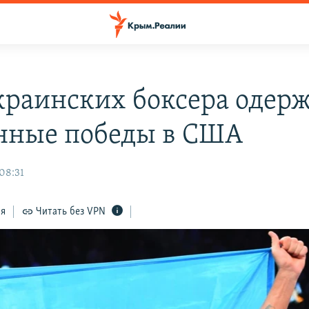
краинских боксера одер
нные победы в США
08:31
ся
Читать без VPN