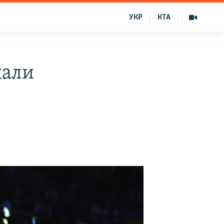
УКР
КТА
жали