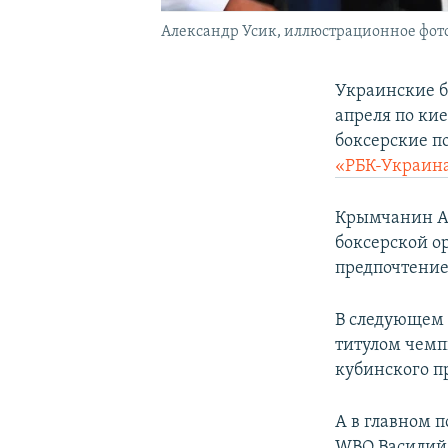
Александр Усик, иллюстрационное фот
Украинские б
апреля по ки
боксерские п
«РБК-Украин
Крымчанин Ал
боксерской ор
предпочтение 
В следующем 
титулом чемп
кубинского п
А в главном 
WBO Василий 