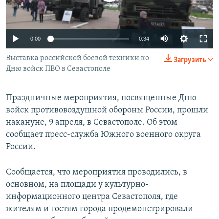
ПРИСОЕДИНЯЙТЕСЬ!
ПОБЕДИТЕЛЕЙ НЕ СУДЯТ?
КРЫМ.НЕПОКОРЕННЫЙ
0:00
0:34
ELIFBE
Выставка российской боевой техники ко
Загрузить
УКРАИНСКАЯ ПРОБЛЕМА КРЫМА
Дню войск ПВО в Севастополе
Все сайты RFE/RL
Праздничные мероприятия, посвященные Дню
войск противовоздушной обороны России, прошли
накануне, 9 апреля, в Севастополе. Об этом
сообщает пресс-служба Южного военного округа
России.
Сообщается, что мероприятия проводились, в
основном, на площади у культурно-
информационного центра Севастополя, где
жителям и гостям города продемонстрировали