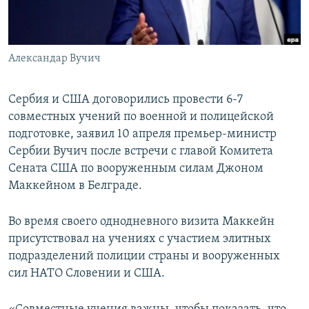
ПРИСОЕДИНЯЙТЕСЬ!
ПОБЕДИТЕЛЕЙ НЕ СУДЯТ?
КРЫМ.НЕПОКОРЕННЫЙ
Александар Вучич
ELIFBE
УКРАИНСКАЯ ПРОБЛЕМА КРЫМА
Сербия и США договорились провести 6-7
Все сайты RFE/RL
совместных учений по военной и полицейской
подготовке, заявил 10 апреля премьер-министр
Сербии Вучич после встречи с главой Комитета
Сената США по вооруженным силам Джоном
Маккейном в Белграде.
Во время своего однодневного визита Маккейн
присутствовал на учениях с участием элитных
подразделений полиции страны и вооруженных
сил НАТО Словении и США.