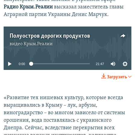
ПРИСОЕДИНЯЙТЕСЬ!
ПОБЕДИТЕЛЕЙ НЕ СУДЯТ?
Радио Крым.Реалии
высказал заместитель главы
Аграрной партии Украины Денис Марчук.
КРЫМ.НЕПОКОРЕННЫЙ
ELIFBE
Полуостров дорогих продуктов
УКРАИНСКАЯ ПРОБЛЕМА КРЫМА
видео
Крым.Реалии
Все сайты RFE/RL
No media source currently available
0:00
21:47
Загрузить
«Развитие тех нишевых культур, которые всегда
выращивались в Крыму – лук, арбузы,
виноградарство – во многом зависело от системы
орошения, вода поставлялась с украинского
Днепра. Сейчас, вследствие перекрытия всех