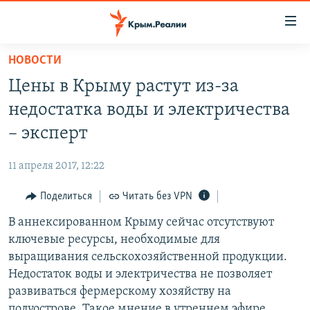
Доступность
ссылки
Вернуться
НОВОСТИ
к
НОВОСТИ
Цены в Крыму растут из-за
основному
СПЕЦПРОЕКТЫ
содержанию
недостатка воды и электричества
ВОДА
Вернутся
ГРУЗ 200
– эксперт
к
ИСТОРИЯ
КАРТА ВОЕННЫХ ОБЪЕКТОВ КРЫМА
главной
11 апреля 2017, 12:22
ЕЩЕ
11 ЛЕТ ОККУПАЦИИ КРЫМА. 11 ИСТОРИЙ СОПРОТИВЛЕНИЯ
навигации
Вернутся
Поделиться
Читать без VPN
РАДІО СВОБОДА
ИНТЕРАКТИВ
к
В аннексированном Крыму сейчас отсутствуют
КАК ОБОЙТИ БЛОКИРОВКУ
ИНФОГРАФИКА
поиску
ключевые ресурсы, необходимые для
ТЕЛЕПРОЕКТ КРЫМ.РЕАЛИИ
выращивания сельскохозяйственной продукции.
Українською
Недостаток воды и электричества не позволяет
СОВЕТЫ ПРАВОЗАЩИТНИКОВ
Qırımtatar
развиваться фермерскому хозяйству на
ПРОПАВШИЕ БЕЗ ВЕСТИ
полуострове. Такое мнение в утреннем эфире