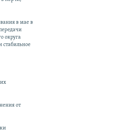
вания в мае в
опередачи
о округа
и стабильное
 их
нения от
тки