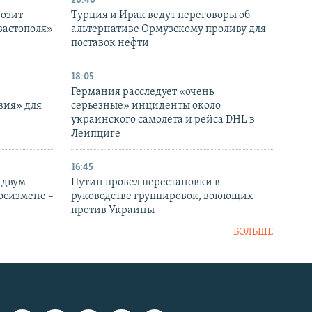
20:40
розит
Турция и Ирак ведут переговоры об
вастополя»
альтернативе Ормузскому проливу для
поставок нефти
18:05
Германия расследует «очень
вия» для
серьезные» инциденты около
украинского самолета и рейса DHL в
Лейпциге
16:45
 двум
Путин провел перестановки в
госизмене –
руководстве группировок, воюющих
против Украины
БОЛЬШЕ