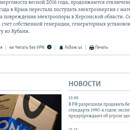
энергомоста весной 2016 года, продолжаются отключени
 года в Крым перестала поступать электроэнергия с ма
а повреждения электроопоры в Херсонской области. 
а счет собственной генерации, генераторных установок
у из Кубани.
ся
Читать без VPN
Follow us
Печать
НОВОСТИ
23:00
В РФ разрешили продавать б
стандарта 1990-х годов: эксп
предупреждают об угрозе зд