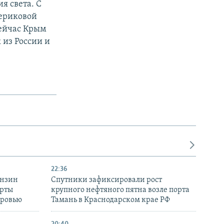
я света. С
териковой
Сейчас Крым
 из России и
22:36
ензин
Спутники зафиксировали рост
ерты
крупного нефтяного пятна возле порта
оровью
Тамань в Краснодарском крае РФ