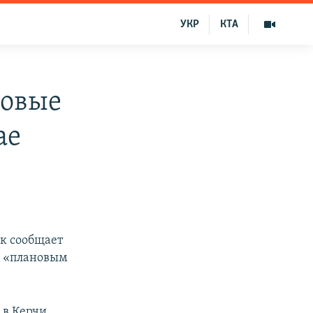
УКР
КТА
совые
ае
ак сообщает
с «плановым
 в Керчи,