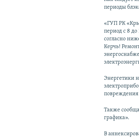
ПОБЕДИТЕЛЕЙ НЕ СУДЯТ?
периоды блэка
КРЫМ.НЕПОКОРЕННЫЙ
«ГУП РК «Крым
ELIFBE
период с 8 до
УКРАИНСКАЯ ПРОБЛЕМА КРЫМА
согласно ниж
Керчь! Ремон
энергоснабже
электроэнерг
Энергетики н
электроприбо
повреждения 
Также сообща
графика».
В аннексиров