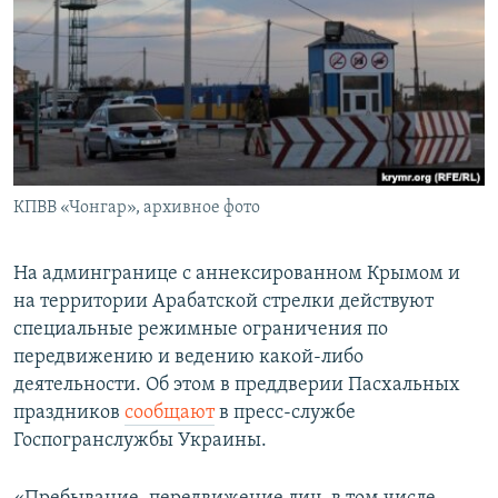
ПРИСОЕДИНЯЙТЕСЬ!
ПОБЕДИТЕЛЕЙ НЕ СУДЯТ?
КРЫМ.НЕПОКОРЕННЫЙ
ELIFBE
УКРАИНСКАЯ ПРОБЛЕМА КРЫМА
Все сайты RFE/RL
КПВВ «Чонгар», архивное фото
На админгранице с аннексированном Крымом и
на территории Арабатской стрелки действуют
специальные режимные ограничения по
передвижению и ведению какой-либо
деятельности. Об этом в преддверии Пасхальных
праздников
сообщают
в пресс-службе
Госпогранслужбы Украины.