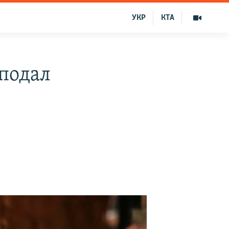
УКР
КТА
подал