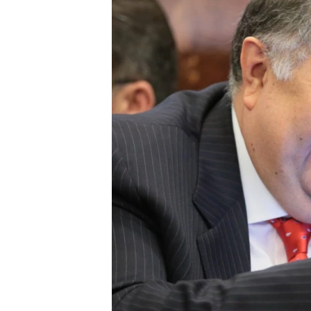
ПОБЕДИТЕЛЕЙ НЕ СУДЯТ?
КРЫМ.НЕПОКОРЕННЫЙ
ELIFBE
УКРАИНСКАЯ ПРОБЛЕМА КРЫМА