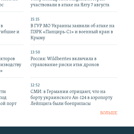
ос
участвовали в атаке на Ялту 7 августа
15:15
 в
В ГУР МО Украины заявили об атаке на
огибшие и
ПЗРК «Панцирь-С1» и военный кран в
Крыму
13:50
екторов
Россия: Wildberries включила в
оизводству
страхование риски атак дронов
р»
12:52
сти
СМИ: в Германии отрицают, что на
под
борту украинского Ан-124 в аэропорту
кой порт
Лейпцига были боеприпасы
БОЛЬШЕ