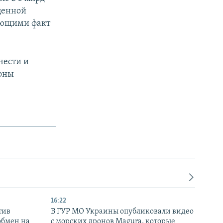
оценной
дающими факт
чести и
роны
16:22
тив
В ГУР МО Украины опубликовали видео
обмен на
с морских дронов Magura, которые