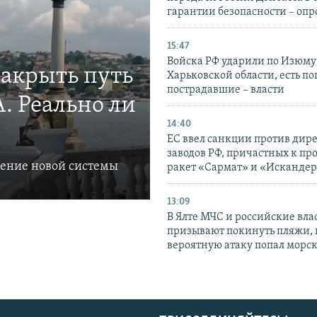
гарантии безопасности – опр
15:47
Войска РФ ударили по Изюму
закрыть путь
Харьковской области, есть п
пострадавшие – власти
. Реально ли
14:40
ЕС ввел санкции против дир
заводов РФ, причастных к пр
ление новой системы
ракет «Сармат» и «Исканде
13:09
В Ялте МЧС и российские вла
призывают покинуть пляжи, 
вероятную атаку попал морс