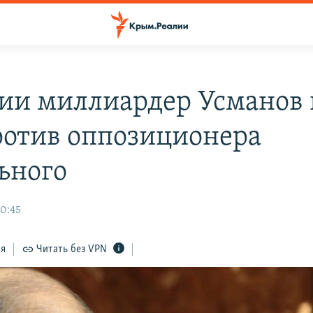
сии миллиардер Усманов 
ротив оппозиционера
ьного
10:45
ся
Читать без VPN