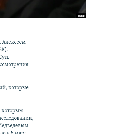
м Алексеем
К).
Суть
ассмотрения
ций, которые
, которым
асследовании,
 Медведевым
ью в 5 млрд