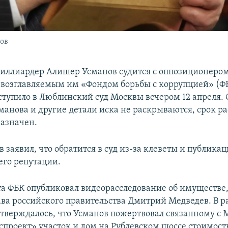
ов
иллиардер Алишер Усманов судится с оппозиционеро
возглавляемым им «Фондом борьбы с коррупцией» (ФБ
ступило в Люблинский суд Москвы вечером 12 апреля. 
манова и другие детали иска не раскрываются, срок р
назначен.
 заявил, что обратится в суд из-за клеветы и публика
его репутации.
та ФБК опубликовал видеорасследование об имуществе
лава российского правительства Дмитрий Медведев. В р
 утверждалось, что Усманов пожертвовал связанному с
спроект» участок и дом на Рублевском шоссе стоимост