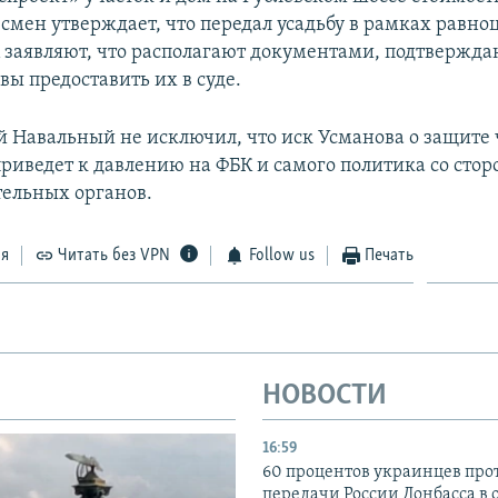
есмен утверждает, что передал усадьбу в рамках равн
К заявляют, что располагают документами, подтверж
овы предоставить их в суде.
й Навальный не исключил, что иск Усманова о защите 
приведет к давлению на ФБК и самого политика со сто
ельных органов.
ся
Читать без VPN
Follow us
Печать
НОВОСТИ
16:59
60 процентов украинцев про
передачи России Донбасса в 