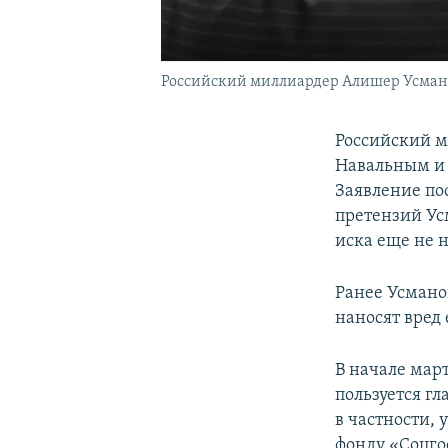
Российский миллиардер Алишер Усман
Российский м
Навальным и 
Заявление по
претензий Ус
иска еще не 
Ранее Усманов
наносят вред 
В начале мар
пользуется г
в частности,
фонду «Соцго