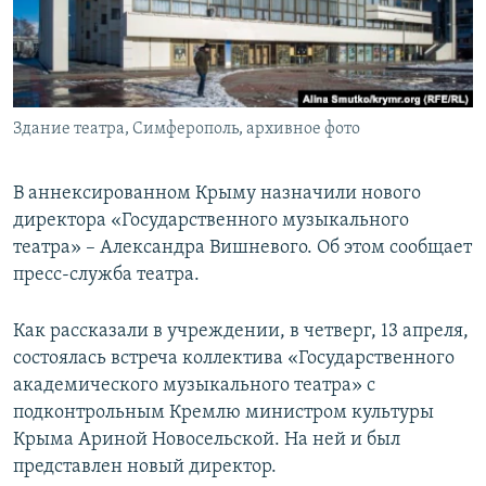
ПРИСОЕДИНЯЙТЕСЬ!
ПОБЕДИТЕЛЕЙ НЕ СУДЯТ?
КРЫМ.НЕПОКОРЕННЫЙ
ELIFBE
Здание театра, Симферополь, архивное фото
УКРАИНСКАЯ ПРОБЛЕМА КРЫМА
Все сайты RFE/RL
В аннексированном Крыму назначили нового
директора «Государственного музыкального
театра» – Александра Вишневого. Об этом сообщает
пресс-служба театра.
Как рассказали в учреждении, в четверг, 13 апреля,
состоялась встреча коллектива «Государственного
академического музыкального театра» с
подконтрольным Кремлю министром культуры
Крыма Ариной Новосельской. На ней и был
представлен новый директор.