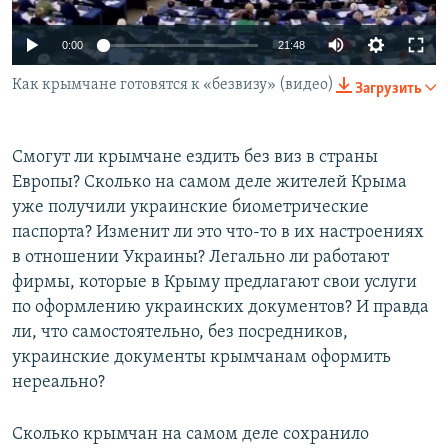
ПРИСОЕДИНЯЙТЕСЬ!
ПОБЕДИТЕЛЕЙ НЕ СУДЯТ?
0:00
21:48
КРЫМ.НЕПОКОРЕННЫЙ
Как крымчане готовятся к «безвизу» (видео)
Загрузить
ELIFBE
УКРАИНСКАЯ ПРОБЛЕМА КРЫМА
Все сайты RFE/RL
Смогут ли крымчане ездить без виз в страны
Европы? Сколько на самом деле жителей Крыма
уже получили украинские биометрические
паспорта? Изменит ли это что-то в их настроениях
в отношении Украины? Легально ли работают
фирмы, которые в Крыму предлагают свои услуги
по оформлению украинских документов? И правда
ли, что самостоятельно, без посредников,
украинские документы крымчанам оформить
нереально?
Сколько крымчан на самом деле сохранило