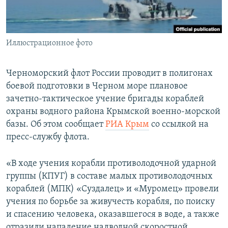
ПРИСОЕДИНЯЙТЕСЬ!
ПОБЕДИТЕЛЕЙ НЕ СУДЯТ?
КРЫМ.НЕПОКОРЕННЫЙ
Иллюстрационное фото
ELIFBE
УКРАИНСКАЯ ПРОБЛЕМА КРЫМА
Черноморский флот России проводит в полигонах
Все сайты RFE/RL
боевой подготовки в Черном море плановое
зачетно-тактическое учение бригады кораблей
охраны водного района Крымской военно-морской
базы. Об этом сообщает
РИА Крым
со ссылкой на
пресс-службу флота.
«В ходе учения корабли противолодочной ударной
группы (КПУГ) в составе малых противолодочных
кораблей (МПК) «Суздалец» и «Муромец» провели
учения по борьбе за живучесть корабля, по поиску
и спасению человека, оказавшегося в воде, а также
отразили нападение надводной скоростной