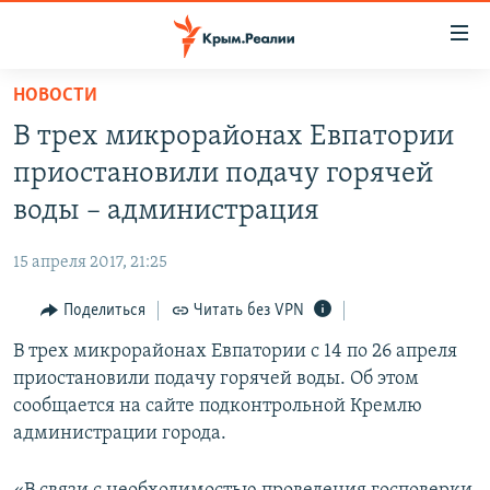
Доступность
ссылки
Вернуться
НОВОСТИ
к
НОВОСТИ
В трех микрорайонах Евпатории
основному
СПЕЦПРОЕКТЫ
содержанию
приостановили подачу горячей
ВОДА
Вернутся
ГРУЗ 200
воды – администрация
к
ИСТОРИЯ
КАРТА ВОЕННЫХ ОБЪЕКТОВ КРЫМА
главной
15 апреля 2017, 21:25
ЕЩЕ
11 ЛЕТ ОККУПАЦИИ КРЫМА. 11 ИСТОРИЙ СОПРОТИВЛЕНИЯ
навигации
Вернутся
Поделиться
Читать без VPN
РАДІО СВОБОДА
ИНТЕРАКТИВ
к
В трех микрорайонах Евпатории с 14 по 26 апреля
КАК ОБОЙТИ БЛОКИРОВКУ
ИНФОГРАФИКА
поиску
приостановили подачу горячей воды. Об этом
ТЕЛЕПРОЕКТ КРЫМ.РЕАЛИИ
сообщается на сайте подконтрольной Кремлю
Українською
администрации города.
СОВЕТЫ ПРАВОЗАЩИТНИКОВ
Qırımtatar
ПРОПАВШИЕ БЕЗ ВЕСТИ