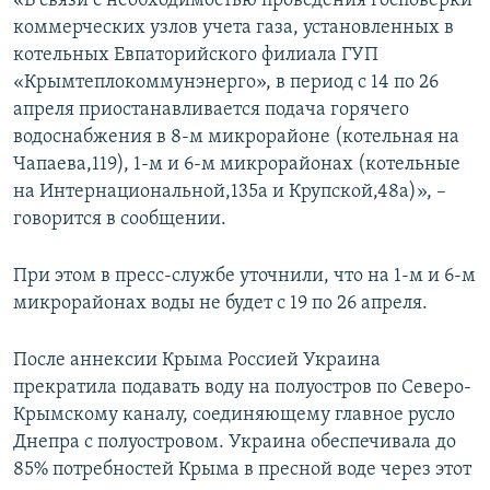
«В связи с необходимостью проведения госповерки
ПРИСОЕДИНЯЙТЕСЬ!
ПОБЕДИТЕЛЕЙ НЕ СУДЯТ?
коммерческих узлов учета газа, установленных в
котельных Евпаторийского филиала ГУП
КРЫМ.НЕПОКОРЕННЫЙ
«Крымтеплокоммунэнерго», в период с 14 по 26
ELIFBE
апреля приостанавливается подача горячего
водоснабжения в 8-м микрорайоне (котельная на
УКРАИНСКАЯ ПРОБЛЕМА КРЫМА
Чапаева,119), 1-м и 6-м микрорайонах (котельные
Все сайты RFE/RL
на Интернациональной,135а и Крупской,48а)», –
говорится в сообщении.
При этом в пресс-службе уточнили, что на 1-м и 6-м
микрорайонах воды не будет с 19 по 26 апреля.
После аннексии Крыма Россией Украина
прекратила подавать воду на полуостров по Северо-
Крымскому каналу, соединяющему главное русло
Днепра с полуостровом. Украина обеспечивала до
85% потребностей Крыма в пресной воде через этот