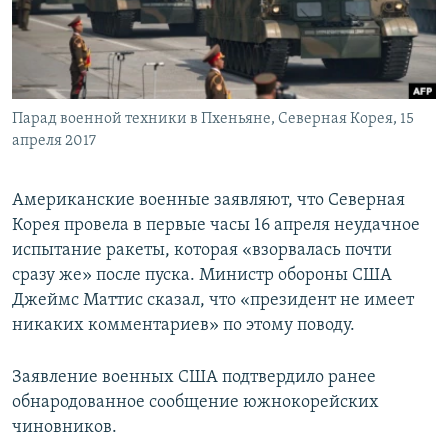
ПРИСОЕДИНЯЙТЕСЬ!
ПОБЕДИТЕЛЕЙ НЕ СУДЯТ?
КРЫМ.НЕПОКОРЕННЫЙ
ELIFBE
Парад военной техники в Пхеньяне, Северная Корея, 15
УКРАИНСКАЯ ПРОБЛЕМА КРЫМА
апреля 2017
Все сайты RFE/RL
Американские военные заявляют, что Северная
Корея провела в первые часы 16 апреля неудачное
испытание ракеты, которая «взорвалась почти
сразу же» после пуска. Министр обороны США
Джеймс Маттис сказал, что «президент не имеет
никаких комментариев» по этому поводу.
Заявление военных США подтвердило ранее
обнародованное сообщение южнокорейских
чиновников.