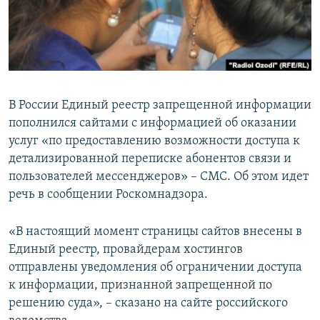
ПРИСОЕДИНЯЙТЕСЬ!
ПОБЕДИТЕЛЕЙ НЕ СУДЯТ?
КРЫМ.НЕПОКОРЕННЫЙ
ELIFBE
УКРАИНСКАЯ ПРОБЛЕМА КРЫМА
В России Единый реестр запрещенной информации
Все сайты RFE/RL
пополнился сайтами с информацией об оказании
услуг «по предоставлению возможности доступа к
детализированной переписке абонентов связи и
пользователей мессенджеров» – СМС. Об этом идет
речь в сообщении Роскомнадзора.
«В настоящий момент страницы сайтов внесены в
Единый реестр, провайдерам хостингов
отправлены уведомления об ограничении доступа
к информации, признанной запрещенной по
решению суда», – сказано на сайте российского