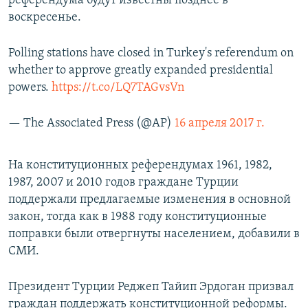
референдума будут известны позднее в
ПРИСОЕДИНЯЙТЕСЬ!
ПОБЕДИТЕЛЕЙ НЕ СУДЯТ?
воскресенье.
КРЫМ.НЕПОКОРЕННЫЙ
Polling stations have closed in Turkey's referendum on
ELIFBE
whether to approve greatly expanded presidential
powers.
https://t.co/LQ7TAGvsVn
УКРАИНСКАЯ ПРОБЛЕМА КРЫМА
Все сайты RFE/RL
— The Associated Press (@AP)
16 апреля 2017 г.
На конституционных референдумах 1961, 1982,
1987, 2007 и 2010 годов граждане Турции
поддержали предлагаемые изменения в основной
закон, тогда как в 1988 году конституционные
поправки были отвергнуты населением, добавили в
СМИ.
Президент Турции Реджеп Тайип Эрдоган призвал
граждан поддержать конституционной реформы.