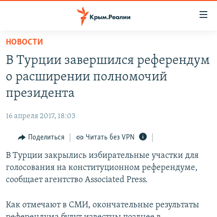
Доступность
ссылки
Вернуться
НОВОСТИ
к
НОВОСТИ
В Турции завершился референдум
основному
СПЕЦПРОЕКТЫ
содержанию
о расширении полномочий
ВОДА
Вернутся
ГРУЗ 200
президента
к
ИСТОРИЯ
КАРТА ВОЕННЫХ ОБЪЕКТОВ КРЫМА
главной
16 апреля 2017, 18:03
ЕЩЕ
11 ЛЕТ ОККУПАЦИИ КРЫМА. 11 ИСТОРИЙ СОПРОТИВЛЕНИЯ
навигации
Вернутся
Поделиться
Читать без VPN
РАДІО СВОБОДА
ИНТЕРАКТИВ
к
В Турции закрылись избирательные участки для
КАК ОБОЙТИ БЛОКИРОВКУ
ИНФОГРАФИКА
поиску
голосования на конституционном референдуме,
ТЕЛЕПРОЕКТ КРЫМ.РЕАЛИИ
сообщает агентство Associated Press.
Українською
СОВЕТЫ ПРАВОЗАЩИТНИКОВ
Qırımtatar
Как отмечают в СМИ, окончательные результаты
ПРОПАВШИЕ БЕЗ ВЕСТИ