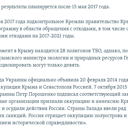
результаты планируется после 15 мая 2017 года.
ря 2017 года подконтрольное Кремлю правительство К
ограмму в области обращения с отходами, в том числе
и отходами на 2017-2021 годы.
мент в Крыму находится 28 полигонов ТБО, однако, по
ымского министра экологии и природных ресурсов Г
кционировать могут только девять.
да Украины официально объявила 20 февраля 2014 год
купации Крыма и Севастополя Россией. 7 октября 2015
раины Петр Порошенко подписал соответствующий за
ые организации признали оккупацию и аннексию К
и осудили действия России. Страны Запада ввели ряд
х санкций. Россия отрицает оккупацию полуострова и 
нием исторической справедливости».