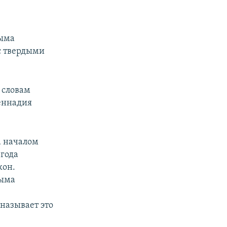
рыма
 с твердыми
 словам
еннадия
а началом
 года
кон.
рыма
называет это