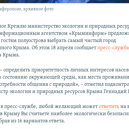
мферополе, архивное фото
ое Кремлю министерство экологии и природных ресу
 информационным агентством «Крыминформ» предлож
гостям полуострова выбрать самый чистый город
ного Крыма. Об этом 18 апреля сообщает
пресс-служб
а Крыма.
 – определить приоритетность личных интересов насел
к состоянию окружающей среды, как места проживани
отребности общения с природой», – отметил подконтр
тр экологии и природных ресурсов Крыма Геннадий 
 в пресс-службе, любой желающий может
ответить
на 
 в Крыму Вы считаете наиболее экологически безопас
рав из 16 вариантов ответа.