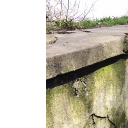
ПОБЕДИТЕЛЕЙ НЕ СУДЯТ?
КРЫМ.НЕПОКОРЕННЫЙ
ELIFBE
УКРАИНСКАЯ ПРОБЛЕМА КРЫМА