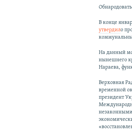
Обнародовать 
В конце янва
утвердил
о пр
коммунальным
На данный мо
нынешнего кр
Нараева, фун
Верховная Ра
временной ок
президент Ук
Международн
незаконными 
экономически
«восстановле