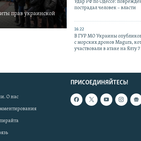
Удар РФ по Одессе: поврежде
пострадал человек – власти
щиты прав украинской
16:22
В ГУР МО Украины опублико
с морских дронов Magura, ко
участвовали в атаке на Ялту 7
ПРИСОЕДИНЯЙТЕСЬ!
и. О нас
омментирования
опирайта
вязь