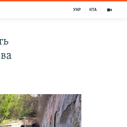
УКР
КТА
ть
ова