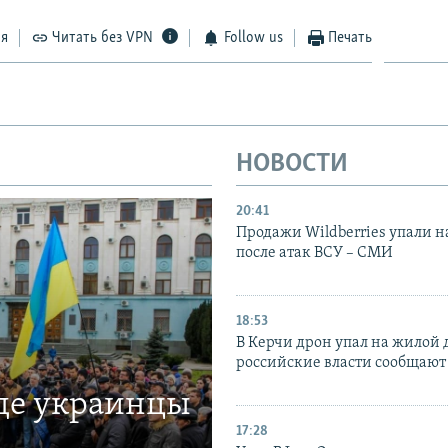
ся
Читать без VPN
Follow us
Печать
НОВОСТИ
20:41
Продажи Wildberries упали н
после атак ВСУ – СМИ
18:53
В Керчи дрон упал на жилой 
российские власти сообщают
где украинцы
17:28