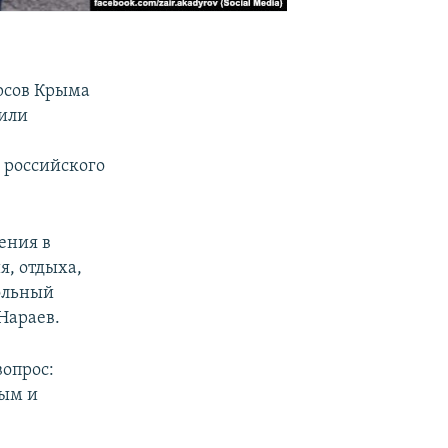
рсов Крыма
или
а
российского
ения в
я, отдыха,
ольный
Нараев.
вопрос:
ным и