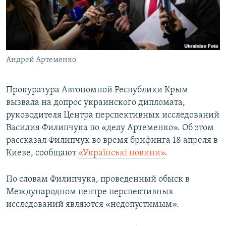
ПРИСОЕДИНЯЙТЕСЬ!
ПОБЕДИТЕЛЕЙ НЕ СУДЯТ?
КРЫМ.НЕПОКОРЕННЫЙ
ELIFBE
Андрей Артеменко
УКРАИНСКАЯ ПРОБЛЕМА КРЫМА
Все сайты RFE/RL
Прокуратура Автономной Республики Крым
вызвала на допрос украинского дипломата,
руководителя Центра перспективных исследований
Василия Филипчука по «делу Артеменко». Об этом
рассказал Филипчук во время брифинга 18 апреля в
Киеве, сообщают
«Українські новини»
.
По словам Филипчука, проведенный обыск в
Международном центре перспективных
исследований являются «недопустимым».