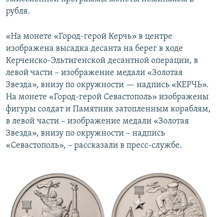
ПРИСОЕДИНЯЙТЕСЬ!
ПОБЕДИТЕЛЕЙ НЕ СУДЯТ?
рубля.
КРЫМ.НЕПОКОРЕННЫЙ
«На монете «Город-герой Керчь» в центре
ELIFBE
изображена высадка десанта на берег в ходе
Керченско-Эльтигенской десантной операции, в
УКРАИНСКАЯ ПРОБЛЕМА КРЫМА
левой части – изображение медали «Золотая
Все сайты RFE/RL
Звезда», внизу по окружности — надпись «КЕРЧЬ».
На монете «Город-герой Севастополь» изображены
фигуры солдат и Памятник затопленным кораблям,
в левой части – изображение медали «Золотая
Звезда», внизу по окружности – надпись
«Севастополь», – рассказали в пресс-службе.