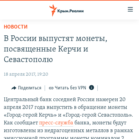
Доступность
ссылки
Вернуться
НОВОСТИ
к
НОВОСТИ
В России выпустят монеты,
основному
СПЕЦПРОЕКТЫ
содержанию
посвященные Керчи и
ВОДА
Вернутся
ГРУЗ 200
Севастополю
к
ИСТОРИЯ
КАРТА ВОЕННЫХ ОБЪЕКТОВ КРЫМА
главной
18 апреля 2017, 19:20
ЕЩЕ
11 ЛЕТ ОККУПАЦИИ КРЫМА. 11 ИСТОРИЙ СОПРОТИВЛЕНИЯ
навигации
Вернутся
Поделиться
Читать без VPN
РАДІО СВОБОДА
ИНТЕРАКТИВ
к
Центральный банк соседней России намерен 20
КАК ОБОЙТИ БЛОКИРОВКУ
ИНФОГРАФИКА
поиску
апреля 2017 года выпустить в обращение монеты
ТЕЛЕПРОЕКТ КРЫМ.РЕАЛИИ
«Город-герой Керчь» и «Город-герой Севастополь».
Українською
Как сообщает
пресс-служба
банка, монеты будут
СОВЕТЫ ПРАВОЗАЩИТНИКОВ
Qırımtatar
изготовлены из недрагоценных металлов в рамках
ПРОПАВШИЕ БЕЗ ВЕСТИ
эмиссионной программы монеты номиналом 2