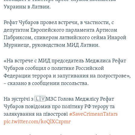
ПРИСОЕДИНЯЙТЕСЬ!
ПОБЕДИТЕЛЕЙ НЕ СУДЯТ?
Украины в Латвии.
КРЫМ.НЕПОКОРЕННЫЙ
Рефат Чубаров провел встречи, в частности, с
ELIFBE
депутатом Европейского парламента Артисом
Пабриксом, спикером латвийского сейма Инарой
УКРАИНСКАЯ ПРОБЛЕМА КРЫМА
Мурниеце, руководством МИД Латвии.
Все сайты RFE/RL
«На встрече с МИД председатель Меджлиса Рефат
Чубаров сообщил о политике Российской
Федерации террора и запугивания на полуострове»,
– сказано в сообщении посольства.
На зустрічі з 🇱🇻МЗС Голова Меджлісу Рефат
Чубаров повідомив про політику РФ терору та
залякування на півострові
#SaveCrimeanTatars
pic.twitter.com/koQlXCzpmr