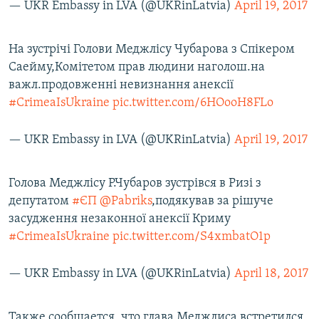
— UKR Embassy in LVA (@UKRinLatvia)
April 19, 2017
На зустрічі Голови Меджлісу Чубарова з Спікером
Саейму,Комітетом прав людини наголош.на
важл.продовженні невизнання анексії
#CrimeaIsUkraine
pic.twitter.com/6HOooH8FLo
— UKR Embassy in LVA (@UKRinLatvia)
April 19, 2017
Голова Меджлісу Р.Чубаров зустрівся в Ризі з
депутатом
#ЄП
@Pabriks
,подякував за рішуче
засудження незаконної анексії Криму
#CrimeaIsUkraine
pic.twitter.com/S4xmbatO1p
— UKR Embassy in LVA (@UKRinLatvia)
April 18, 2017
​Также сообщается, что глава Меджлиса встретился