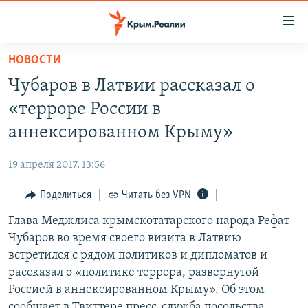
Доступность
ссылки
Вернуться
НОВОСТИ
к
НОВОСТИ
Чубаров в Латвии рассказал о
основному
СПЕЦПРОЕКТЫ
содержанию
«терроре России в
ВОДА
Вернутся
ГРУЗ 200
аннексированном Крыму»
к
ИСТОРИЯ
КАРТА ВОЕННЫХ ОБЪЕКТОВ КРЫМА
главной
19 апреля 2017, 13:56
ЕЩЕ
11 ЛЕТ ОККУПАЦИИ КРЫМА. 11 ИСТОРИЙ СОПРОТИВЛЕНИЯ
навигации
Вернутся
Поделиться
Читать без VPN
РАДІО СВОБОДА
ИНТЕРАКТИВ
к
Глава Меджлиса крымскотатарского народа Рефат
КАК ОБОЙТИ БЛОКИРОВКУ
ИНФОГРАФИКА
поиску
Чубаров во время своего визита в Латвию
ТЕЛЕПРОЕКТ КРЫМ.РЕАЛИИ
встретился с рядом политиков и дипломатов и
Українською
рассказал о «политике террора, развернутой
СОВЕТЫ ПРАВОЗАЩИТНИКОВ
Qırımtatar
Россией в аннексированном Крыму». Об этом
ПРОПАВШИЕ БЕЗ ВЕСТИ
сообщает в Твиттере пресс-служба посольства