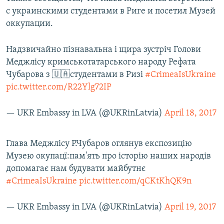
с украинскими студентами в Риге и посетил Музей
оккупации.
Надзвичайно пізнавальна і щира зустріч Голови
Меджлісу кримськотатарського народу Рефата
Чубарова з 🇺🇦студентами в Ризі
#CrimeaIsUkraine
pic.twitter.com/R22Ylg72IP
— UKR Embassy in LVA (@UKRinLatvia)
April 18, 2017
Глава Меджлісу Р.Чубаров оглянув експозицію
Музею окупацї:пам'ять про історію наших народів
допомагає нам будувати майбутнє
#CrimeaIsUkraine
pic.twitter.com/qCKtKhQK9n
— UKR Embassy in LVA (@UKRinLatvia)
April 19, 2017