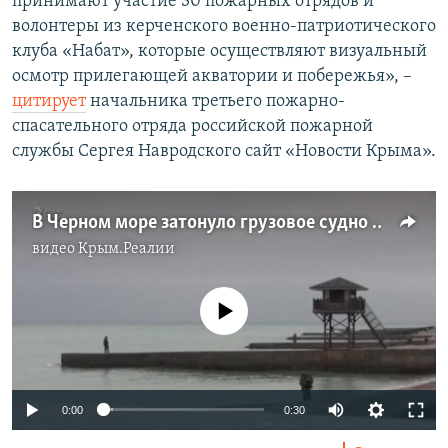
принимают участие 30 пожарных отрядов и
волонтеры из керченского военно-патриотического
клуба «Набат», которые осуществляют визуальный
осмотр прилегающей акватории и побережья», –
цитирует
начальника третьего пожарно-
спасательного отряда российской пожарной
службы Сергея Навродского сайт «Новости Крыма».
В Черном море затонуло грузовое судно «Герои Арсенала» (видео)
видео
Крым.Реалии
No media source currently available
0:00
0:30