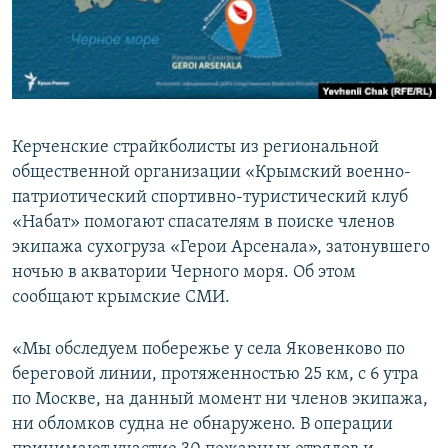
ПРИСОЕДИНЯЙТЕСЬ!
ПОБЕДИТЕЛЕЙ НЕ СУДЯТ?
КРЫМ.НЕПОКОРЕННЫЙ
ELIFBE
УКРАИНСКАЯ ПРОБЛЕМА КРЫМА
Керченские страйкболисты из региональной
Все сайты RFE/RL
общественной организации «Крымский военно-
патриотический спортивно-туристический клуб
«Набат» помогают спасателям в поиске членов
экипажа сухогруза «Герои Арсенала», затонувшего
ночью в акватории Черного моря. Об этом
сообщают крымские СМИ.
«Мы обследуем побережье у села Яковенково по
береговой линии, протяженностью 25 км, с 6 утра
по Москве, на данный момент ни членов экипажа,
ни обломков судна не обнаружено. В операции