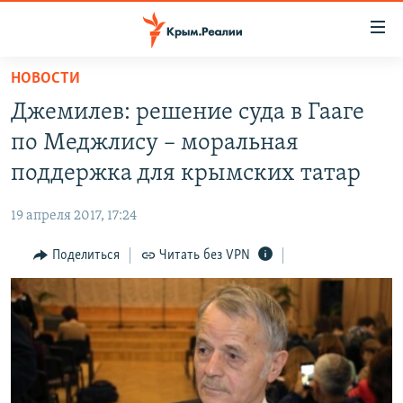
Доступность
ссылки
Вернуться
НОВОСТИ
к
НОВОСТИ
Джемилев: решение суда в Гааге
основному
СПЕЦПРОЕКТЫ
содержанию
по Меджлису – моральная
ВОДА
Вернутся
ГРУЗ 200
поддержка для крымских татар
к
ИСТОРИЯ
КАРТА ВОЕННЫХ ОБЪЕКТОВ КРЫМА
главной
19 апреля 2017, 17:24
ЕЩЕ
11 ЛЕТ ОККУПАЦИИ КРЫМА. 11 ИСТОРИЙ СОПРОТИВЛЕНИЯ
навигации
Вернутся
Поделиться
Читать без VPN
РАДІО СВОБОДА
ИНТЕРАКТИВ
к
КАК ОБОЙТИ БЛОКИРОВКУ
ИНФОГРАФИКА
поиску
ТЕЛЕПРОЕКТ КРЫМ.РЕАЛИИ
Українською
СОВЕТЫ ПРАВОЗАЩИТНИКОВ
Qırımtatar
ПРОПАВШИЕ БЕЗ ВЕСТИ