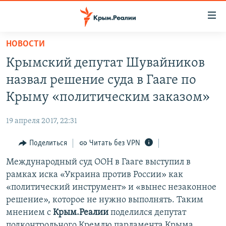
Доступность
ссылки
Вернуться
НОВОСТИ
к
НОВОСТИ
Крымский депутат Шувайников
основному
СПЕЦПРОЕКТЫ
содержанию
назвал решение суда в Гааге по
ВОДА
Вернутся
ГРУЗ 200
Крыму «политическим заказом»
к
ИСТОРИЯ
КАРТА ВОЕННЫХ ОБЪЕКТОВ КРЫМА
главной
19 апреля 2017, 22:31
ЕЩЕ
11 ЛЕТ ОККУПАЦИИ КРЫМА. 11 ИСТОРИЙ СОПРОТИВЛЕНИЯ
навигации
Вернутся
Поделиться
Читать без VPN
РАДІО СВОБОДА
ИНТЕРАКТИВ
к
Международный суд ООН в Гааге выступил в
КАК ОБОЙТИ БЛОКИРОВКУ
ИНФОГРАФИКА
поиску
рамках иска «Украина против России» как
ТЕЛЕПРОЕКТ КРЫМ.РЕАЛИИ
«политический инструмент» и «вынес незаконное
Українською
решение», которое не нужно выполнять. Таким
СОВЕТЫ ПРАВОЗАЩИТНИКОВ
Qırımtatar
мнением с
Крым.Реалии
поделился депутат
ПРОПАВШИЕ БЕЗ ВЕСТИ
подконтрольного Кремлю парламента Крыма