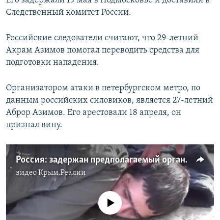
Его задержали 19 мая в Подмосковье и доставили в
ПРИСОЕДИНЯЙТЕСЬ!
ПОБЕДИТЕЛЕЙ НЕ СУДЯТ?
Следственный комитет России.
КРЫМ.НЕПОКОРЕННЫЙ
Российские следователи считают, что 29-летний
ELIFBE
Акрам Азимов помогал переводить средства для
подготовки нападения.
УКРАИНСКАЯ ПРОБЛЕМА КРЫМА
Все сайты RFE/RL
Организатором атаки в петербургском метро, по
данным российских силовиков, является 27-летний
Аброр Азимов. Его арестовали 18 апреля, он
признал вину.
Россия: задержан предполагаемый организатор теракта в метро Петербурга (видео)
видео
Крым.Реалии
No media source currently available