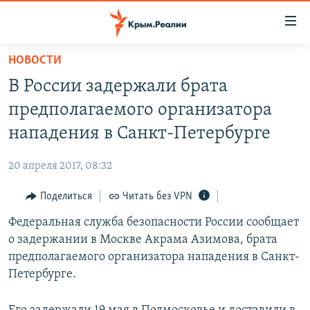
Доступность
ссылки
Вернуться
НОВОСТИ
к
НОВОСТИ
В России задержали брата
основному
СПЕЦПРОЕКТЫ
содержанию
предполагаемого организатора
ВОДА
Вернутся
ГРУЗ 200
нападения в Санкт-Петербурге
к
ИСТОРИЯ
КАРТА ВОЕННЫХ ОБЪЕКТОВ КРЫМА
главной
20 апреля 2017, 08:32
ЕЩЕ
11 ЛЕТ ОККУПАЦИИ КРЫМА. 11 ИСТОРИЙ СОПРОТИВЛЕНИЯ
навигации
Вернутся
Поделиться
Читать без VPN
РАДІО СВОБОДА
ИНТЕРАКТИВ
к
Федеральная служба безопасности России сообщает
КАК ОБОЙТИ БЛОКИРОВКУ
ИНФОГРАФИКА
поиску
о задержании в Москве Акрама Азимова, брата
ТЕЛЕПРОЕКТ КРЫМ.РЕАЛИИ
предполагаемого организатора нападения в Санкт-
Українською
Петербурге.
СОВЕТЫ ПРАВОЗАЩИТНИКОВ
Qırımtatar
ПРОПАВШИЕ БЕЗ ВЕСТИ