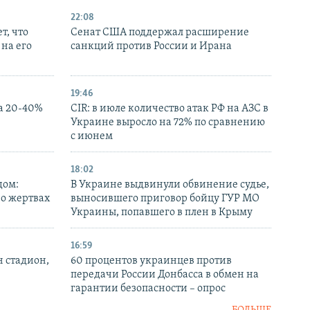
22:08
т, что
Сенат США поддержал расширение
на его
санкций против России и Ирана
19:46
а 20-40%
CIR: в июле количество атак РФ на АЗС в
Украине выросло на 72% по сравнению
с июнем
18:02
дом:
В Украине выдвинули обвинение судье,
 о жертвах
выносившего приговор бойцу ГУР МО
Украины, попавшего в плен в Крыму
16:59
н стадион,
60 процентов украинцев против
передачи России Донбасса в обмен на
гарантии безопасности – опрос