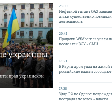
23:00
Нефтяной гигант ОАЭ заявляе
атаки существенно повлияли 
деятельность
20:41
Продажи Wildberries упали н
после атак ВСУ – СМИ
где украинцы
18:53
В Керчи дрон упал на жилой 
российские власти сообщают
щиты прав украинской
17:28
Удар РФ по Одессе: поврежде
пострадал человек – власти