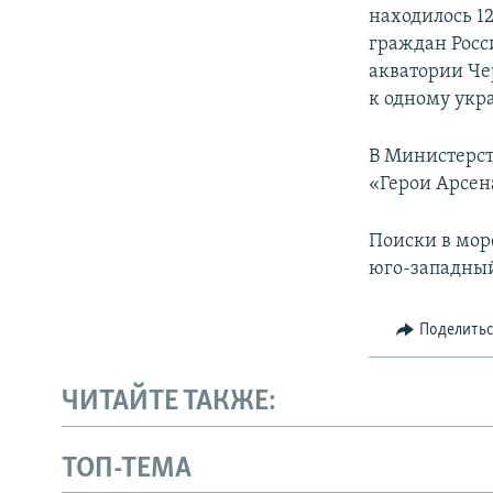
находилось 1
граждан Росс
акватории Че
к одному укр
В Министерс
«Герои Арсен
Поиски в мор
юго-западный 
Поделить
ЧИТАЙТЕ ТАКЖЕ:
ТОП-ТЕМА