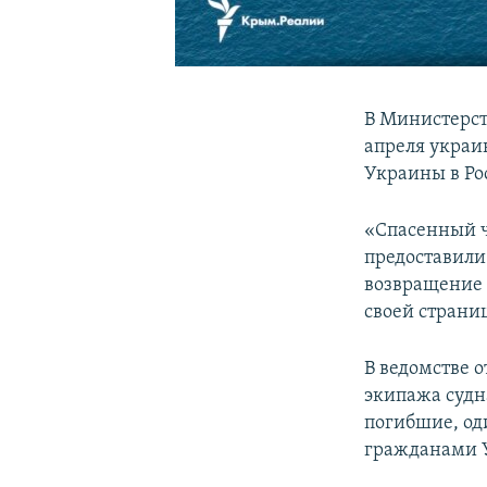
В Министерст
апреля украин
Украины в Рос
«Спасенный ч
предоставил
возвращение 
своей страниц
В ведомстве о
экипажа судн
погибшие, од
гражданами 