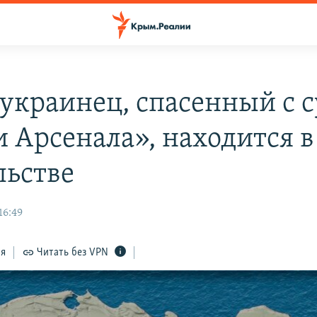
украинец, спасенный с с
и Арсенала», находится в
льстве
16:49
ся
Читать без VPN