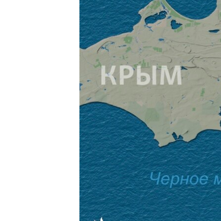
ПОБЕДИТЕЛЕЙ НЕ СУДЯТ?
КРЫМ.НЕПОКОРЕННЫЙ
ELIFBE
УКРАИНСКАЯ ПРОБЛЕМА КРЫМА