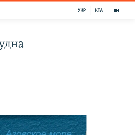
УКР
КТА
удна