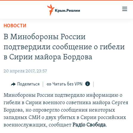
Доступность
ссылки
Вернуться
НОВОСТИ
к
НОВОСТИ
В Минобороны России
основному
СПЕЦПРОЕКТЫ
содержанию
подтвердили сообщение о гибели
ВОДА
Вернутся
ГРУЗ 200
в Сирии майора Бордова
к
ИСТОРИЯ
КАРТА ВОЕННЫХ ОБЪЕКТОВ КРЫМА
главной
20 апреля 2017, 23:57
ЕЩЕ
11 ЛЕТ ОККУПАЦИИ КРЫМА. 11 ИСТОРИЙ СОПРОТИВЛЕНИЯ
навигации
Вернутся
Поделиться
Читать без VPN
РАДІО СВОБОДА
ИНТЕРАКТИВ
к
Минобороны России подтвердило информацию о
КАК ОБОЙТИ БЛОКИРОВКУ
ИНФОГРАФИКА
поиску
гибели в Сирии военного советника майора Сергея
ТЕЛЕПРОЕКТ КРЫМ.РЕАЛИИ
Бордова, но опровергло сообщения некоторых
Українською
западных СМИ о двух убитых в Сирии российских
СОВЕТЫ ПРАВОЗАЩИТНИКОВ
Qırımtatar
военнослужащих, сообщает
Радiо Свобода
.
ПРОПАВШИЕ БЕЗ ВЕСТИ