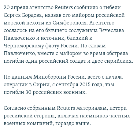
ПРИСОЕДИНЯЙТЕСЬ!
ПОБЕДИТЕЛЕЙ НЕ СУДЯТ?
20 апреля агентство Reuters сообщило о гибели
Сергея Бордова, назвав его майором российской
КРЫМ.НЕПОКОРЕННЫЙ
морской пехоты из Симферополя. Агентство
ELIFBE
сослалось на его бывшего сослуживца Вячеслава
Павлюченко и источник, близкий к
УКРАИНСКАЯ ПРОБЛЕМА КРЫМА
Черноморскому флоту России. По словам
Все сайты RFE/RL
Павлюченко, вместе с майором во время обстрела
погибли один российский солдат и двое сирийских.
По данным Минобороны России, всего с начала
операции в Сирии, с сентября 2015 года, там
погибли 30 российских военных.
Согласно собранным Reuters материалам, потери
российской стороны, включая наемников частных
военных компаний, гораздо выше.