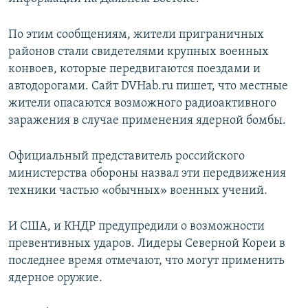
ПРИСОЕДИНЯЙТЕСЬ!
ПОБЕДИТЕЛЕЙ НЕ СУДЯТ?
По этим сообщениям, жители приграничных
КРЫМ.НЕПОКОРЕННЫЙ
районов стали свидетелями крупных военных
ELIFBE
конвоев, которые передвигаются поездами и
автодорогами. Сайт DVHab.ru пишет, что местные
УКРАИНСКАЯ ПРОБЛЕМА КРЫМА
жители опасаются возможного радиоактивного
Все сайты RFE/RL
заражения в случае применения ядерной бомбы.
Официальный представитель российского
министерства обороны назвал эти передвижения
техники частью «обычных» военных учений.
И США, и КНДР предупредили о возможности
превентивных ударов. Лидеры Северной Кореи в
последнее время отмечают, что могут применить
ядерное оружие.