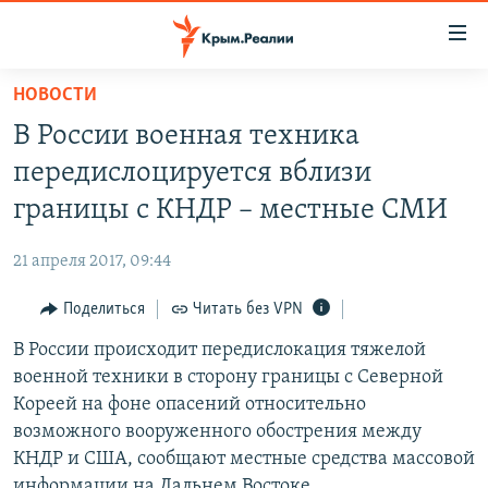
Доступность
ссылки
Вернуться
НОВОСТИ
к
НОВОСТИ
В России военная техника
основному
СПЕЦПРОЕКТЫ
содержанию
передислоцируется вблизи
ВОДА
Вернутся
ГРУЗ 200
границы с КНДР – местные СМИ
к
ИСТОРИЯ
КАРТА ВОЕННЫХ ОБЪЕКТОВ КРЫМА
главной
21 апреля 2017, 09:44
ЕЩЕ
11 ЛЕТ ОККУПАЦИИ КРЫМА. 11 ИСТОРИЙ СОПРОТИВЛЕНИЯ
навигации
Вернутся
Поделиться
Читать без VPN
РАДІО СВОБОДА
ИНТЕРАКТИВ
к
В России происходит передислокация тяжелой
КАК ОБОЙТИ БЛОКИРОВКУ
ИНФОГРАФИКА
поиску
военной техники в сторону границы с Северной
ТЕЛЕПРОЕКТ КРЫМ.РЕАЛИИ
Кореей на фоне опасений относительно
Українською
возможного вооруженного обострения между
СОВЕТЫ ПРАВОЗАЩИТНИКОВ
Qırımtatar
КНДР и США, сообщают местные средства массовой
ПРОПАВШИЕ БЕЗ ВЕСТИ
информации на Дальнем Востоке.