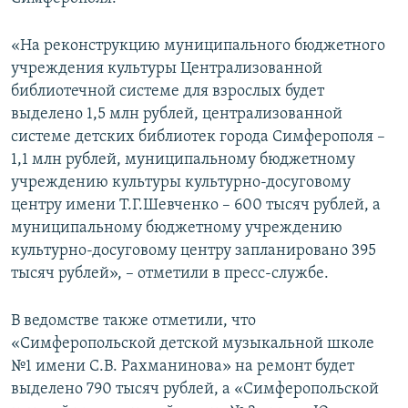
ПРИСОЕДИНЯЙТЕСЬ!
ПОБЕДИТЕЛЕЙ НЕ СУДЯТ?
«На реконструкцию муниципального бюджетного
КРЫМ.НЕПОКОРЕННЫЙ
учреждения культуры Централизованной
ELIFBE
библиотечной системе для взрослых будет
выделено 1,5 млн рублей, централизованной
УКРАИНСКАЯ ПРОБЛЕМА КРЫМА
системе детских библиотек города Симферополя –
Все сайты RFE/RL
1,1 млн рублей, муниципальному бюджетному
учреждению культуры культурно-досуговому
центру имени Т.Г.Шевченко – 600 тысяч рублей, а
муниципальному бюджетному учреждению
культурно-досуговому центру запланировано 395
тысяч рублей», – отметили в пресс-службе.
В ведомстве также отметили, что
«Симферопольской детской музыкальной школе
№1 имени С.В. Рахманинова» на ремонт будет
выделено 790 тысяч рублей, а «Симферопольской