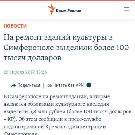
Доступность
ссылки
Вернуться
НОВОСТИ
к
НОВОСТИ
На ремонт зданий культуры в
основному
СПЕЦПРОЕКТЫ
содержанию
Симферополе выделили более 100
ВОДА
Вернутся
ГРУЗ 200
тысяч долларов
к
ИСТОРИЯ
КАРТА ВОЕННЫХ ОБЪЕКТОВ КРЫМА
главной
23 апреля 2017, 13:28
ЕЩЕ
11 ЛЕТ ОККУПАЦИИ КРЫМА. 11 ИСТОРИЙ СОПРОТИВЛЕНИЯ
навигации
Вернутся
Поделиться
Читать без VPN
РАДІО СВОБОДА
ИНТЕРАКТИВ
к
В Симферополе на ремонт зданий, которые
КАК ОБОЙТИ БЛОКИРОВКУ
ИНФОГРАФИКА
поиску
являются объектами культурного наследия
ТЕЛЕПРОЕКТ КРЫМ.РЕАЛИИ
выделили 5,8 млн рублей (более 100 тысяч долларов
Українською
– КР). Об этом сообщили в пресс-службе
СОВЕТЫ ПРАВОЗАЩИТНИКОВ
Qırımtatar
подконтрольной Кремлю администрации
ПРОПАВШИЕ БЕЗ ВЕСТИ
Симферополя.