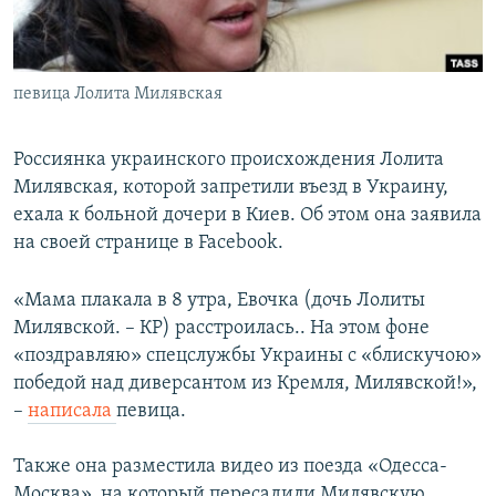
ПРИСОЕДИНЯЙТЕСЬ!
ПОБЕДИТЕЛЕЙ НЕ СУДЯТ?
КРЫМ.НЕПОКОРЕННЫЙ
певица Лолита Милявская
ELIFBE
УКРАИНСКАЯ ПРОБЛЕМА КРЫМА
Россиянка украинского происхождения Лолита
Все сайты RFE/RL
Милявская, которой запретили въезд в Украину,
ехала к больной дочери в Киев. Об этом она заявила
на своей странице в Faсebook.
«Мама плакала в 8 утра, Евочка (дочь Лолиты
Милявской. – КР) расстроилась.. На этом фоне
«поздравляю» спецслужбы Украины с «блискучою»
победой над диверсантом из Кремля, Милявской!»,
–
написала
певица.
Также она разместила видео из поезда «Одесса-
Москва», на который пересадили Милявскую