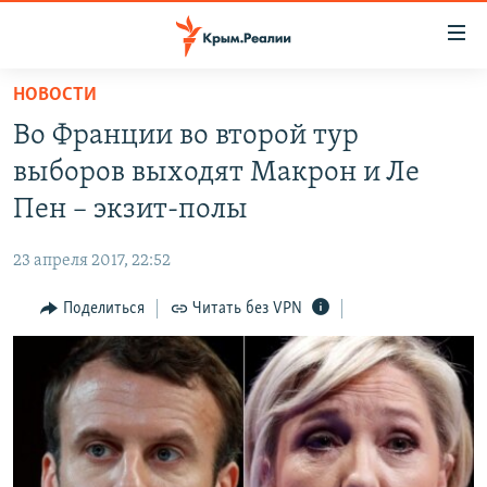
Доступность
ссылки
Вернуться
НОВОСТИ
к
НОВОСТИ
Во Франции во второй тур
основному
СПЕЦПРОЕКТЫ
содержанию
выборов выходят Макрон и Ле
ВОДА
Вернутся
ГРУЗ 200
Пен – экзит-полы
к
ИСТОРИЯ
КАРТА ВОЕННЫХ ОБЪЕКТОВ КРЫМА
главной
23 апреля 2017, 22:52
ЕЩЕ
11 ЛЕТ ОККУПАЦИИ КРЫМА. 11 ИСТОРИЙ СОПРОТИВЛЕНИЯ
навигации
Вернутся
Поделиться
Читать без VPN
РАДІО СВОБОДА
ИНТЕРАКТИВ
к
КАК ОБОЙТИ БЛОКИРОВКУ
ИНФОГРАФИКА
поиску
ТЕЛЕПРОЕКТ КРЫМ.РЕАЛИИ
Українською
СОВЕТЫ ПРАВОЗАЩИТНИКОВ
Qırımtatar
ПРОПАВШИЕ БЕЗ ВЕСТИ