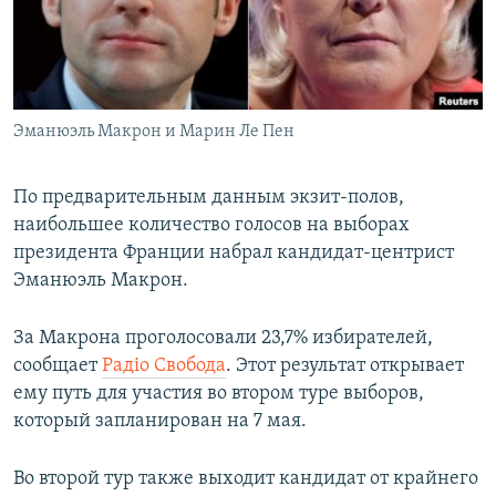
ПРИСОЕДИНЯЙТЕСЬ!
ПОБЕДИТЕЛЕЙ НЕ СУДЯТ?
КРЫМ.НЕПОКОРЕННЫЙ
ELIFBE
Эманюэль Макрон и Марин Ле Пен
УКРАИНСКАЯ ПРОБЛЕМА КРЫМА
Все сайты RFE/RL
По предварительным данным экзит-полов,
наибольшее количество голосов на выборах
президента Франции набрал кандидат-центрист
Эманюэль Макрон.
За Макрона проголосовали 23,7% избирателей,
сообщает
Радіо Свобода
. Этот результат открывает
ему путь для участия во втором туре выборов,
который запланирован на 7 мая.
Во второй тур также выходит кандидат от крайнего