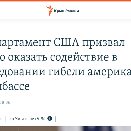
партамент США призвал
ю оказать содействие в
едовании гибели америк
нбассе
08:36
ся
Читать без VPN