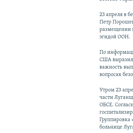
23 апреля в 
Петр Порошен
размещении н
эгидой ООН.
По информаци
США выразили
важность вып
вопросах без
Утром 23 апр
части Луганщ
ОБСЕ. Соглас
госпитализир
Группировка 
больнице Луг