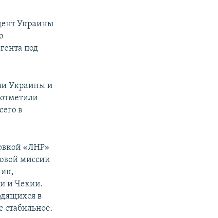
идент Украины
о
гента под
ли Украины и
 отметили
сего в
ровкой «ЛНР»
говой миссии
ник,
и и Чехии.
одящихся в
е стабильное.