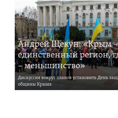
Андрей Щекун: «Крым –
единственный регион, 
– меньшинство»
Дискуссия вокруг планов установить День за
общины Крыма