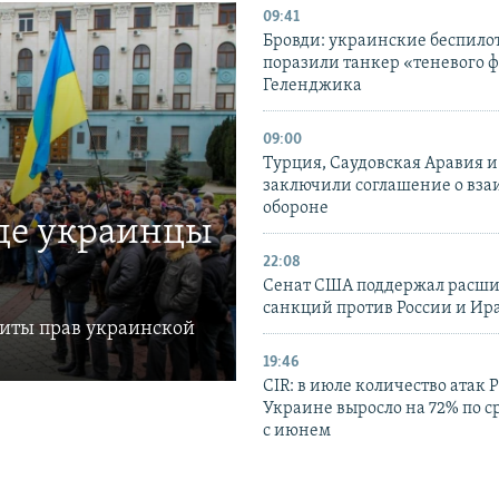
09:41
Бровди: украинские беспил
поразили танкер «теневого ф
Геленджика
09:00
Турция, Саудовская Аравия 
заключили соглашение о вз
обороне
где украинцы
22:08
Сенат США поддержал расш
санкций против России и Ир
щиты прав украинской
19:46
CIR: в июле количество атак 
Украине выросло на 72% по 
с июнем