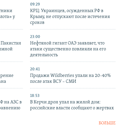
09:29
отники
КРЦ: Украинцев, осужденных РФ в
лота» у
Крыму, не отпускают после истечения
сроков
23:00
и Пакистан
Нефтяной гигант ОАЭ заявляет, что
аимной
атаки существенно повлияли на его
деятельность
20:41
ирение
Продажи Wildberries упали на 20-40%
ана
после атак ВСУ – СМИ
18:53
РФ на АЗС в
В Керчи дрон упал на жилой дом:
сравнению
российские власти сообщают о жертвах
БОЛЬШЕ