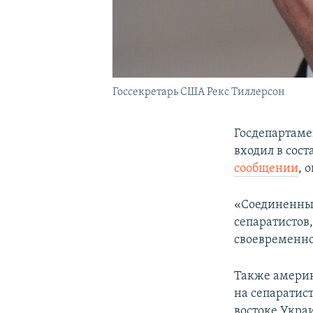
Госсекретарь США Рекс Тиллерсон
Госдепартаме
входил в сос
сообщении
, 
«Соединенные
сепаратистов
своевременно
Также америк
на сепаратист
востоке Укра