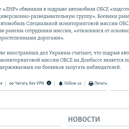
е «ЛНР» обвинили в подрыве автомобиля ОБСЕ «подго
иверсионно-разведывательную группу». Боевики ран
 автомобиль Специальной мониторинговой миссии ОБСЕ
ли ранены сотрудники миссии, «отклонился от основн
торостепенными дорогами».
ве иностранных дел Украины считают, что подрыв ав
мониторинговой миссии ОБСЕ на Донбассе является 
держиваемых ею боевиков запугать наблюдателей.
ся
Читать без VPN
Follow us
Печать
НОВОСТИ