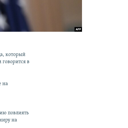
а, который
 говорится в
е на
ию повлиять
миру на