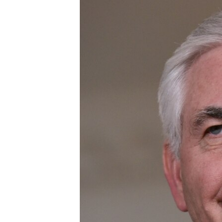
ПОБЕДИТЕЛЕЙ НЕ СУДЯТ?
КРЫМ.НЕПОКОРЕННЫЙ
ELIFBE
УКРАИНСКАЯ ПРОБЛЕМА КРЫМА