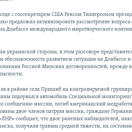
беседе с госсекретарем США Рексом Тиллерсоном през
ко предложил активизировать рассмотрение вопроса 
а Донбассе международного миротворческого контин
и украинской стороны, в этом разговоре представите
 обеспокоенность развитием ситуации на Донбассе и
олнения Россией Минских договоренностей, прежде в
опасности.
еля в районе села Пришиб на контролируемой группи
ины подорвался автомобиль Специальной мониторин
но сообщению миссии, погиб американский медработ
ованы двое членов патруля миссии, граждане Германи
«ЛНР» сообщает, что двое раненых наблюдателей, нах
анска, получили травмы средней тяжести, их состояни