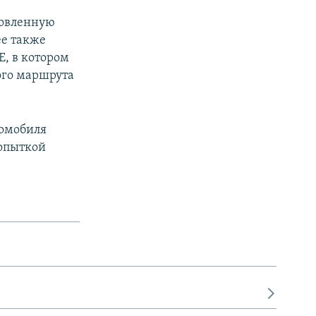
товленную
ее также
, в котором
ого маршрута
томобиля
попыткой