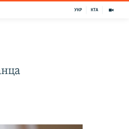
УКР
КТА
анца