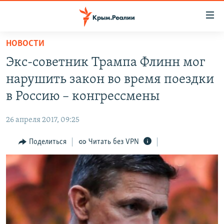
Доступность
ссылки
Вернуться
НОВОСТИ
к
НОВОСТИ
Экс-советник Трампа Флинн мог
основному
СПЕЦПРОЕКТЫ
содержанию
нарушить закон во время поездки
ВОДА
Вернутся
ГРУЗ 200
в Россию – конгрессмены
к
ИСТОРИЯ
КАРТА ВОЕННЫХ ОБЪЕКТОВ КРЫМА
главной
26 апреля 2017, 09:25
ЕЩЕ
11 ЛЕТ ОККУПАЦИИ КРЫМА. 11 ИСТОРИЙ СОПРОТИВЛЕНИЯ
навигации
Вернутся
Поделиться
Читать без VPN
РАДІО СВОБОДА
ИНТЕРАКТИВ
к
КАК ОБОЙТИ БЛОКИРОВКУ
ИНФОГРАФИКА
поиску
ТЕЛЕПРОЕКТ КРЫМ.РЕАЛИИ
Українською
СОВЕТЫ ПРАВОЗАЩИТНИКОВ
Qırımtatar
ПРОПАВШИЕ БЕЗ ВЕСТИ