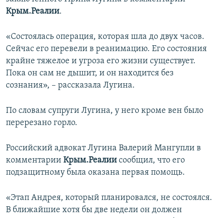
ПРИСОЕДИНЯЙТЕСЬ!
ПОБЕДИТЕЛЕЙ НЕ СУДЯТ?
Крым.Реалии
.
КРЫМ.НЕПОКОРЕННЫЙ
«Состоялась операция, которая шла до двух часов.
ELIFBE
Сейчас его перевели в реанимацию. Его состояния
крайне тяжелое и угроза его жизни существует.
УКРАИНСКАЯ ПРОБЛЕМА КРЫМА
Пока он сам не дышит, и он находится без
Все сайты RFE/RL
сознания», – рассказала Лугина.
По словам супруги Лугина, у него кроме вен было
перерезано горло.
Российский адвокат Лугина Валерий Мангупли в
комментарии
Крым.Реалии
сообщил, что его
подзащитному была оказана первая помощь.
«Этап Андрея, который планировался, не состоялся.
В ближайшие хотя бы две недели он должен