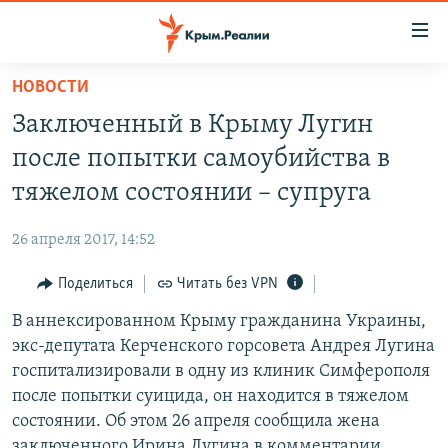
Доступность
ссылки
Вернуться
НОВОСТИ
к
НОВОСТИ
Заключенный в Крыму Лугин
основному
СПЕЦПРОЕКТЫ
содержанию
после попытки самоубийства в
ВОДА
Вернутся
ГРУЗ 200
тяжелом состоянии – супруга
к
ИСТОРИЯ
КАРТА ВОЕННЫХ ОБЪЕКТОВ КРЫМА
главной
26 апреля 2017, 14:52
ЕЩЕ
11 ЛЕТ ОККУПАЦИИ КРЫМА. 11 ИСТОРИЙ СОПРОТИВЛЕНИЯ
навигации
Вернутся
Поделиться
Читать без VPN
РАДІО СВОБОДА
ИНТЕРАКТИВ
к
В аннексированном Крыму гражданина Украины,
КАК ОБОЙТИ БЛОКИРОВКУ
ИНФОГРАФИКА
поиску
экс-депутата Керченского горсовета Андрея Лугина
ТЕЛЕПРОЕКТ КРЫМ.РЕАЛИИ
госпитализировали в одну из клиник Симферополя
Українською
после попытки суицида, он находится в тяжелом
СОВЕТЫ ПРАВОЗАЩИТНИКОВ
Qırımtatar
состоянии. Об этом 26 апреля сообщила жена
ПРОПАВШИЕ БЕЗ ВЕСТИ
заключенного Ирина Лугина в комментарии