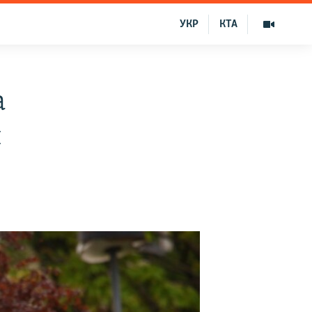
УКР
КТА
а
и