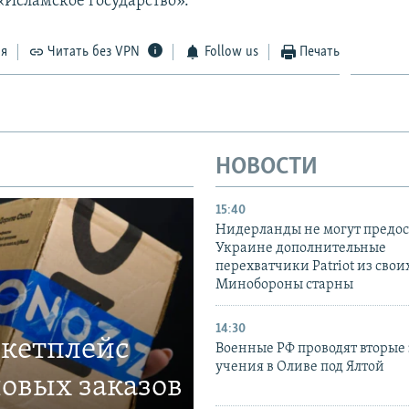
«Исламское государство».
ся
Читать без VPN
Follow us
Печать
НОВОСТИ
15:40
Нидерланды не могут предос
Украине дополнительные
перехватчики Patriot из своих
Минобороны старны
14:30
ркетплейс
Военные РФ проводят вторые 
учения в Оливе под Ялтой
овых заказов