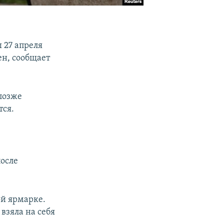
 27 апреля
ен, сообщает
позже
тся.
осле
ой ярмарке.
взяла на себя