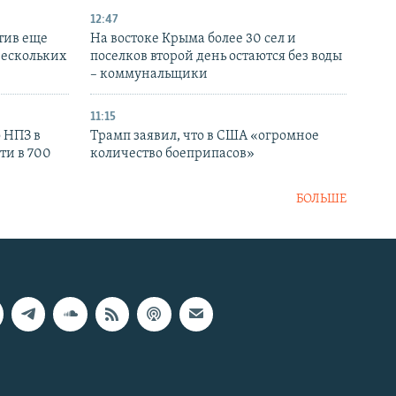
12:47
тив еще
На востоке Крыма более 30 сел и
нескольких
поселков второй день остаются без воды
– коммунальщики
11:15
 НПЗ в
Трамп заявил, что в США «огромное
ти в 700
количество боеприпасов»
БОЛЬШЕ