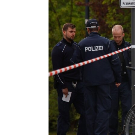
ПОБЕДИТЕЛЕЙ НЕ СУДЯТ?
КРЫМ.НЕПОКОРЕННЫЙ
ELIFBE
УКРАИНСКАЯ ПРОБЛЕМА КРЫМА