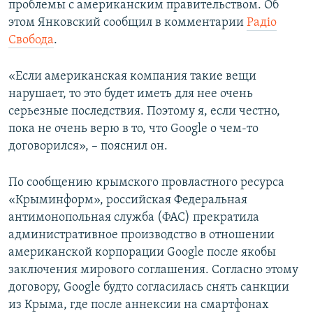
проблемы с американским правительством. Об
ПРИСОЕДИНЯЙТЕСЬ!
ПОБЕДИТЕЛЕЙ НЕ СУДЯТ?
этом Янковский сообщил в комментарии
Радіо
КРЫМ.НЕПОКОРЕННЫЙ
Свобода
.
ELIFBE
«Если американская компания такие вещи
УКРАИНСКАЯ ПРОБЛЕМА КРЫМА
нарушает, то это будет иметь для нее очень
Все сайты RFE/RL
серьезные последствия. Поэтому я, если честно,
пока не очень верю в то, что Google о чем-то
договорился», – пояснил он.
По сообщению крымского провластного ресурса
«Крыминформ», российская Федеральная
антимонопольная служба (ФАС) прекратила
административное производство в отношении
американской корпорации Google после якобы
заключения мирового соглашения. Согласно этому
договору, Google будто согласилась снять санкции
из Крыма, где после аннексии на смартфонах