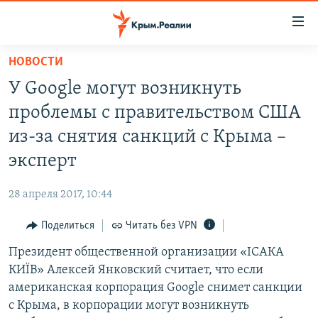
Доступность
ссылки
Вернуться
НОВОСТИ
к
НОВОСТИ
У Google могут возникнуть
основному
СПЕЦПРОЕКТЫ
содержанию
проблемы с правительством США
ВОДА
Вернутся
ГРУЗ 200
из-за снятия санкций с Крыма –
к
ИСТОРИЯ
КАРТА ВОЕННЫХ ОБЪЕКТОВ КРЫМА
эксперт
главной
ЕЩЕ
11 ЛЕТ ОККУПАЦИИ КРЫМА. 11 ИСТОРИЙ СОПРОТИВЛЕНИЯ
навигации
28 апреля 2017, 10:44
Вернутся
РАДІО СВОБОДА
ИНТЕРАКТИВ
к
Поделиться
Читать без VPN
КАК ОБОЙТИ БЛОКИРОВКУ
ИНФОГРАФИКА
поиску
Президент общественной организации «ІСАКА
ТЕЛЕПРОЕКТ КРЫМ.РЕАЛИИ
Українською
КИЇВ» Алексей Янковский считает, что если
СОВЕТЫ ПРАВОЗАЩИТНИКОВ
американская корпорация Google снимет санкции
Qırımtatar
с Крыма, в корпорации могут возникнуть
ПРОПАВШИЕ БЕЗ ВЕСТИ