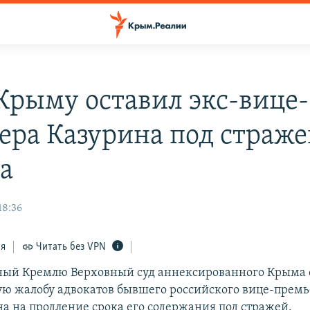
 Крыму оставил экс-вице-
ера Казурина под страже
та
18:36
ся
Читать без VPN
ный Кремлю Верховный суд аннексированного Крыма 
ю жалобу адвокатов бывшего российского вице-прем
на на продление срока его содержания под стражей.