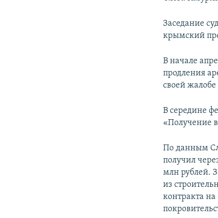
ПОБЕДИТЕЛЕЙ НЕ СУДЯТ?
КРЫМ.НЕПОКОРЕННЫЙ
Заседание суд
крымский пр
ELIFBE
УКРАИНСКАЯ ПРОБЛЕМА КРЫМА
В начале апр
продления ар
своей жалобе
В середине ф
«Получение в
По данным Сл
получил чере
млн рублей. 
из строитель
контракта на
покровительс