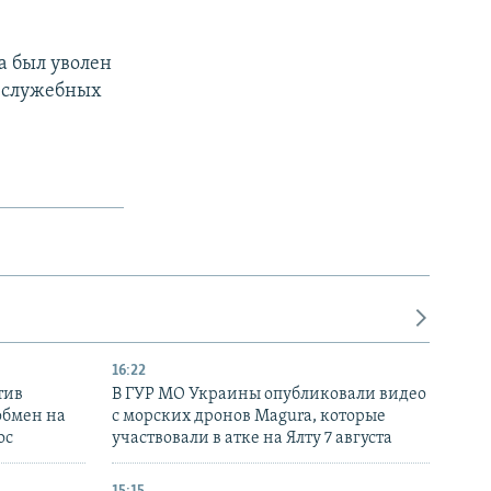
да был уволен
х служебных
16:22
тив
В ГУР МО Украины опубликовали видео
обмен на
с морских дронов Magura, которые
ос
участвовали в атке на Ялту 7 августа