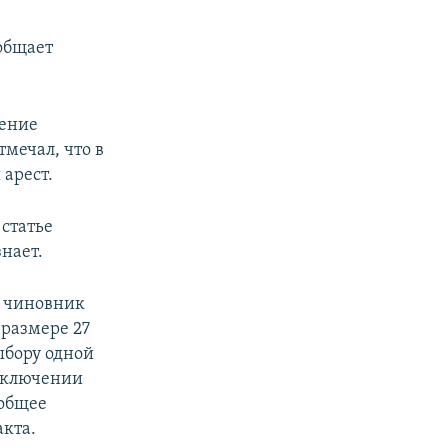
ообщает
ение
мечал, что в
арест.
 статье
нает.
й чиновник
 размере 27
ыбору одной
заключении
 общее
кта.