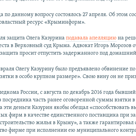
а по данному вопросу состоялось 27 апреля. Об этом с
овластный ресурс «Крыминформ».
еля защита Олега Казурина
подавала апелляцию
на реш
еста в Верховный суд Крыма. Адвокат Игорь Морозов от
 защита просит отпустить задержанного под домашний 
евраля Олегу Казурину было предъявлено обвинение по
зятки в особо крупном размере». Свою вину он не приз
едкома России, с августа по декабрь 2016 года бывши
з посредника часть ранее оговоренной суммы взятки в
За эти деньги Казурин якобы обещал «способствовать в
ных фирм в качестве единственного поставщика при 
 строительство жилья в Крыму», а также гарантировал
тво фирме при исполнении ею муниципального контра