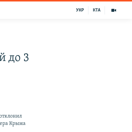
УКР
КТА
й до 3
отклонил
ьера Крыма