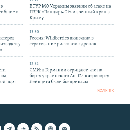
15:15
 в
В ГУР МО Украины заявили об атаке на
огибшие и
ПЗРК «Панцирь-С1» и военный кран в
Крыму
13:50
екторов
Россия: Wildberries включила в
оизводству
страхование риски атак дронов
р»
12:52
сти
СМИ: в Германии отрицают, что на
под
борту украинского Ан-124 в аэропорту
кой порт
Лейпцига были боеприпасы
БОЛЬШЕ