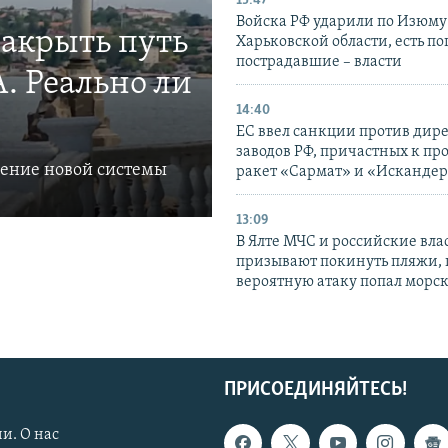
15:47
Войска РФ ударили по Изюму
закрыть путь
Харьковской области, есть п
пострадавшие – власти
. Реально ли
14:40
ЕС ввел санкции против дир
заводов РФ, причастных к пр
ление новой системы
ракет «Сармат» и «Исканде
13:09
В Ялте МЧС и российские вла
призывают покинуть пляжи, 
вероятную атаку попал морс
ПРИСОЕДИНЯЙТЕСЬ!
и. О нас