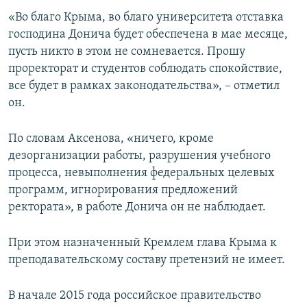
ПРИСОЕДИНЯЙТЕСЬ!
ПОБЕДИТЕЛЕЙ НЕ СУДЯТ?
«Во благо Крыма, во благо университета отставка
господина Донича будет обеспечена в мае месяце,
КРЫМ.НЕПОКОРЕННЫЙ
пусть никто в этом не сомневается. Прошу
ELIFBE
проректорат и студентов соблюдать спокойствие,
все будет в рамках законодательства», – отметил
УКРАИНСКАЯ ПРОБЛЕМА КРЫМА
он.
Все сайты RFE/RL
По словам Аксенова, «ничего, кроме
дезорганизации работы, разрушения учебного
процесса, невыполнения федеральных целевых
программ, игнорирования предложений
ректората», в работе Донича он не наблюдает.
При этом назначенный Кремлем глава Крыма к
преподавательскому составу претензий не имеет.
В начале 2015 года российское правительство