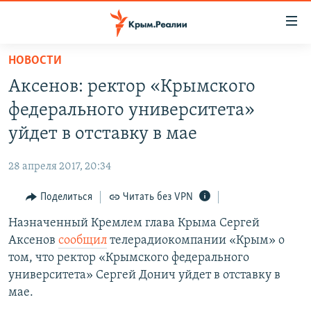
Доступность
ссылки
Вернуться
НОВОСТИ
к
НОВОСТИ
Аксенов: ректор «Крымского
основному
СПЕЦПРОЕКТЫ
содержанию
федерального университета»
ВОДА
Вернутся
ГРУЗ 200
уйдет в отставку в мае
к
ИСТОРИЯ
КАРТА ВОЕННЫХ ОБЪЕКТОВ КРЫМА
главной
28 апреля 2017, 20:34
ЕЩЕ
11 ЛЕТ ОККУПАЦИИ КРЫМА. 11 ИСТОРИЙ СОПРОТИВЛЕНИЯ
навигации
Вернутся
Поделиться
Читать без VPN
РАДІО СВОБОДА
ИНТЕРАКТИВ
к
Назначенный Кремлем глава Крыма Сергей
КАК ОБОЙТИ БЛОКИРОВКУ
ИНФОГРАФИКА
поиску
Аксенов
сообщил
телерадиокомпании «Крым» о
ТЕЛЕПРОЕКТ КРЫМ.РЕАЛИИ
том, что ректор «Крымского федерального
Українською
университета» Сергей Донич уйдет в отставку в
СОВЕТЫ ПРАВОЗАЩИТНИКОВ
Qırımtatar
мае.
ПРОПАВШИЕ БЕЗ ВЕСТИ